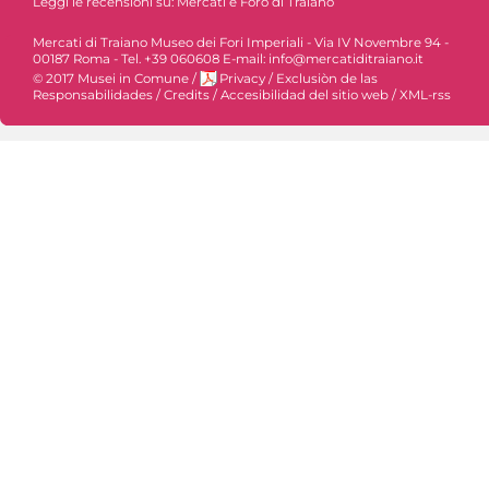
Leggi le recensioni su:
Mercati e Foro di Traiano
Mercati di Traiano Museo dei Fori Imperiali - Via IV Novembre 94 -
00187 Roma - Tel. +39 060608 E-mail: info@mercatiditraiano.it
© 2017 Musei in Comune
/
Privacy
/
Exclusiòn de las
Responsabilidades
/
Credits
/
Accesibilidad del sitio web
/
XML-rss