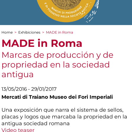
Home
>
Exhibiciones
>
MADE in Roma
You are here
MADE in Roma
Marcas de producción y de
propriedad en la sociedad
antigua
13/05/2016 - 29/01/2017
Mercati di Traiano Museo dei Fori Imperiali
Una exposición que narra el sistema de sellos,
placas y logos que marcaba la propriedad en la
antigua sociedad romana
Video teaser