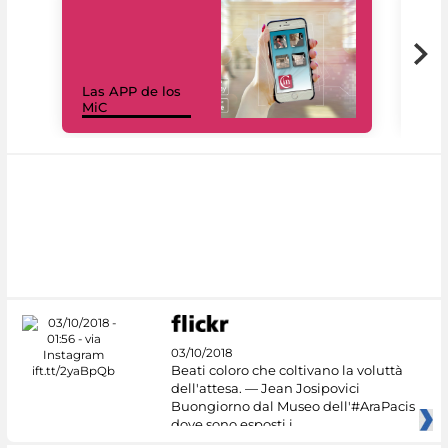
Las APP de los
I Mi
MiC
net
03/10/2018
Beati coloro che coltivano la voluttà
dell'attesa. — Jean Josipovici
Buongiorno dal Museo dell'#AraPacis
dove sono esposti i