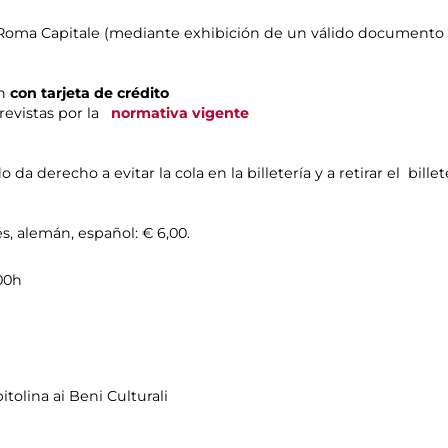
Roma Capitale (mediante exhibición de un válido documento q
én
con tarjeta de crédito
previstas por la
normativa vigente
a derecho a evitar la cola en la billetería y a retirar el bille
és, alemán, español: € 6,00.
,00h
tolina ai Beni Culturali