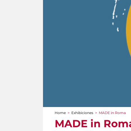
Home
>
Exhibiciones
>
MADE in Roma
You are here
MADE in Rom