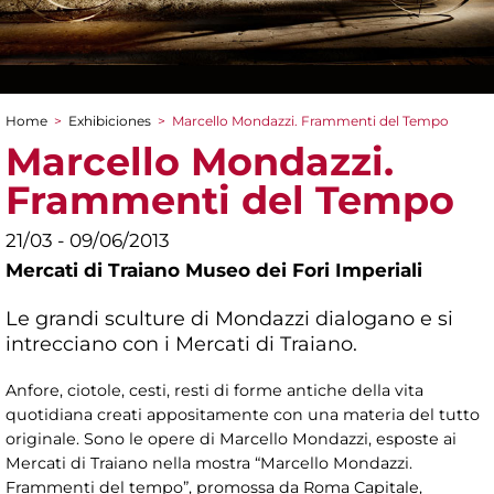
Home
>
Exhibiciones
>
Marcello Mondazzi. Frammenti del Tempo
You are here
Marcello Mondazzi.
Frammenti del Tempo
21/03 - 09/06/2013
Mercati di Traiano Museo dei Fori Imperiali
Le grandi sculture di Mondazzi dialogano e si
intrecciano con i Mercati di Traiano.
Anfore, ciotole, cesti, resti di forme antiche della vita
quotidiana creati appositamente con una materia del tutto
originale. Sono le opere di Marcello Mondazzi, esposte ai
Mercati di Traiano nella mostra “Marcello Mondazzi.
Frammenti del tempo”, promossa da Roma Capitale,