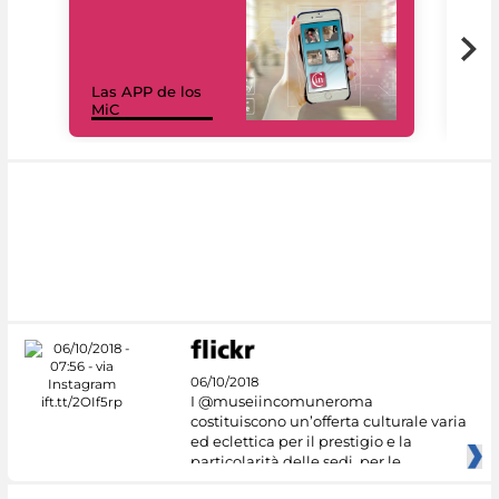
Las APP de los
I Mi
MiC
net
06/10/2018
I @museiincomuneroma
costituiscono un’offerta culturale varia
ed eclettica per il prestigio e la
particolarità delle sedi, per le