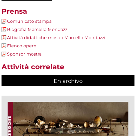
Prensa
Comunicato stampa
Biografia Marcello Mondazzi
Attività didattiche mostra Marcello Mondazzi
Elenco opere
Sponsor mostra
Attività correlate
En archivo