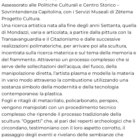
Assessorato alle Politiche Culturali e Centro Storico –
Sovrintendenza Capitolina, con i Servizi Museali di Zètema
Progetto Cultura.
Una ricerca artistica nata alla fine degli anni Settanta, quella
di Mondazzi, varia e articolata, a partire dalla pittura con la
Transavanguardia e il Citazionismo e dalle successive
realizzazioni polimateriche, per arrivare poi alla scultura,
incentrata sulla ricerca materica e sul tema della memoria e
del frammento. Attraverso un processo complesso che si
serve delle sollecitazioni dell’acqua, del fuoco, della
manipolazione diretta, l’artista plasma e modella la materia
in vario modo attraverso la combustione utilizzando una
sostanza simbolo della modernità e della tecnologia
contemporanea: la plastica.
Fogli e ritagli di metacrilato, policarbonato, perspex,
vengono manipolati con un procedimento tecnico
complesso che riprende il processo tradizionale della
scultura. “Oggetti” che, al pari dei reperti archeologici che li
circondano, testimoniano con il loro aspetto corrotto, il
passaggio degli eventi e rivelano delle sembianze che