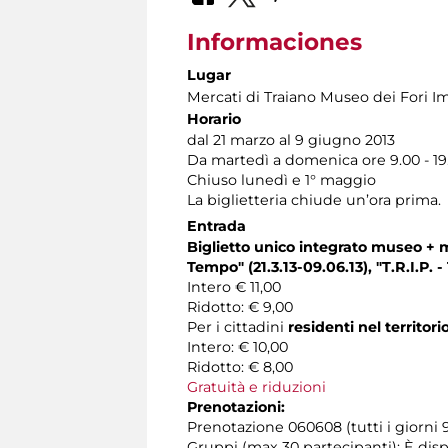
Informaciones
Lugar
Mercati di Traiano Museo dei Fori Im
Horario
dal 21 marzo al 9 giugno 2013
Da martedì a domenica ore 9.00 - 19
Chiuso lunedì e 1° maggio
La biglietteria chiude un’ora prima.
Entrada
Biglietto unico integrato museo + 
Tempo" (21.3.13-09.06.13), "T.R.I.P. 
Intero € 11,00
Ridotto: € 9,00
Per i cittadini
residenti nel territor
Intero: € 10,00
Ridotto: € 8,00
Gratuità e riduzioni
Prenotazioni:
Prenotazione 060608 (tutti i giorni 9
Gruppi (max 30 partecipanti): È disp