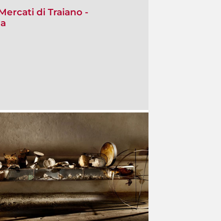
ercati di Traiano -
ea