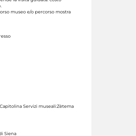
o.
percorso museo e/o percorso mostra
gresso
 Capitolina Servizi museali:Zètema
di Siena