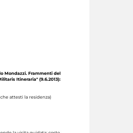
lo Mondazzi. Frammenti del
itaris Itineraria" (9.6.2013)
:
he attesti la residenza)
nde la visita guidata: costo