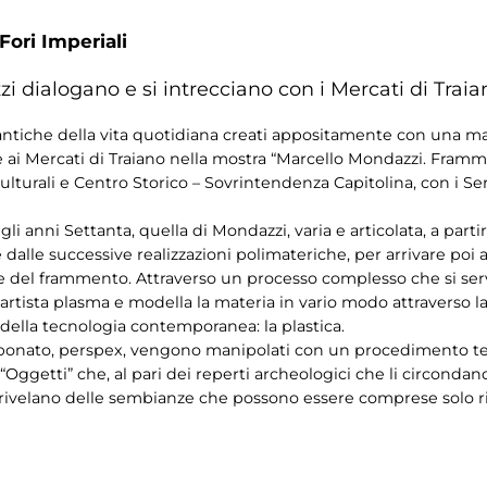
Fori Imperiali
i dialogano e si intrecciano con i Mercati di Traia
e antiche della vita quotidiana creati appositamente con una ma
e ai Mercati di Traiano nella mostra “Marcello Mondazzi. Fra
 Culturali e Centro Storico – Sovrintendenza Capitolina, con i S
gli anni Settanta, quella di Mondazzi, varia e articolata, a partir
dalle successive realizzazioni polimateriche, per arrivare poi al
 del frammento. Attraverso un processo complesso che si serve 
l’artista plasma e modella la materia in vario modo attraverso
della tecnologia contemporanea: la plastica.
icarbonato, perspex, vengono manipolati con un procedimento t
 “Oggetti” che, al pari dei reperti archeologici che li circondan
i e rivelano delle sembianze che possono essere comprese sol