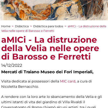
Home
>
Didáctica
>
Didáctica para todos
>
aMICi - La distruzione della
You are here
Velia nelle opere di Barosso e Ferretti
aMICi - La distruzione
della Velia nelle opere
di Barosso e Ferretti
14/12/2022
Mercati di Traiano Museo dei Fori Imperiali,
Visita dedicata ai possessori della
MIC card
, a cura di
Nicoletta Bernacchio.
A rendere con la loro arte lo sbancamento della Velia e gli
ultimi istanti di vita del giardino di Villa Rivaldi il
Governatorato di Roma chiamò alcuni artisti, tra i quali