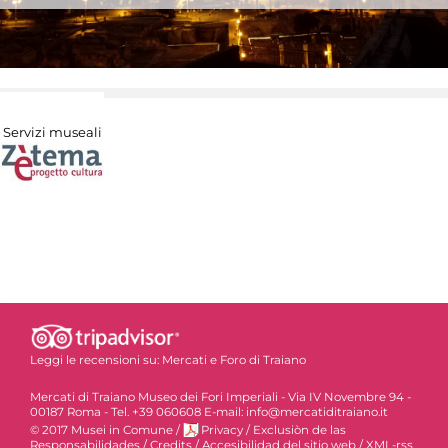
Servizi museali
Leggi le recensioni su:
Mercati e Foro di Traiano
Mercati di Traiano Museo dei Fori Imperiali - Via IV Novembre 94 -
00187 Roma - Tel. +39 060608 E-mail: info@mercatiditraiano.it
© 2017 Musei in Comune
/
Privacy
/
Exclusiòn de las
Responsabilidades
/
Credits
/
Accesibilidad del sitio web
/
XML-rss