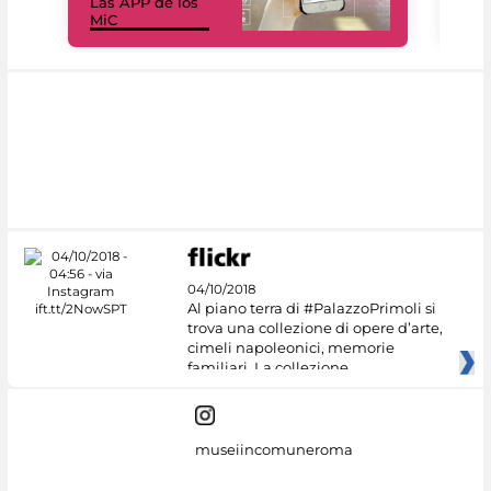
Las APP de los
I Mi
MiC
net
04/10/2018
Al piano terra di #PalazzoPrimoli si
trova una collezione di opere d’arte,
cimeli napoleonici, memorie
familiari. La collezione
museiincomuneroma