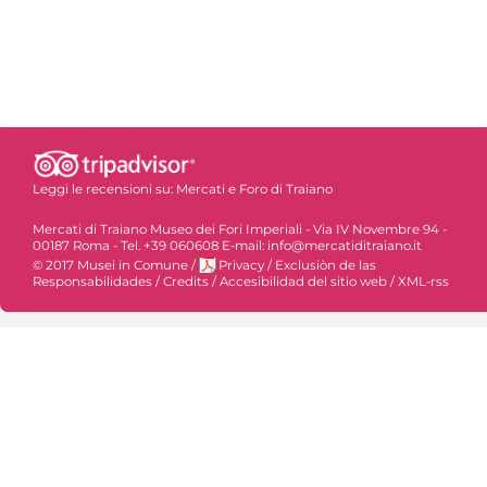
Leggi le recensioni su:
Mercati e Foro di Traiano
Mercati di Traiano Museo dei Fori Imperiali - Via IV Novembre 94 -
00187 Roma - Tel. +39 060608 E-mail: info@mercatiditraiano.it
© 2017 Musei in Comune
/
Privacy
/
Exclusiòn de las
Responsabilidades
/
Credits
/
Accesibilidad del sitio web
/
XML-rss