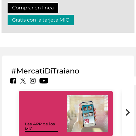
Comprar en linea
Gratis con la tarjeta MIC
#MercatiDiTraiano
Las APP de los
I Mi
MiC
net