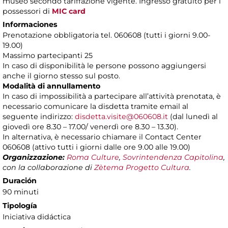
museo secondo tariffazione vigente. Ingresso gratuito per i
possessori di
MIC card
Informaciones
Prenotazione obbligatoria tel. 060608 (tutti i giorni 9.00-
19.00)
Massimo partecipanti 25
In caso di disponibilità le persone possono aggiungersi
anche il giorno stesso sul posto.
Modalità di annullamento
In caso di impossibilità a partecipare all’attività prenotata, è
necessario comunicare la disdetta tramite email al
seguente indirizzo:
disdetta.visite@060608.it
(dal lunedì al
giovedì ore 8.30 – 17.00/ venerdì ore 8.30 – 13.30).
In alternativa, è necessario chiamare il Contact Center
060608 (attivo tutti i giorni dalle ore 9.00 alle 19.00)
Organizzazione:
Roma Culture
,
Sovrintendenza Capitolina
,
con la collaborazione di
Zètema Progetto Cultura
.
Duración
90 minuti
Tipología
Iniciativa didáctica