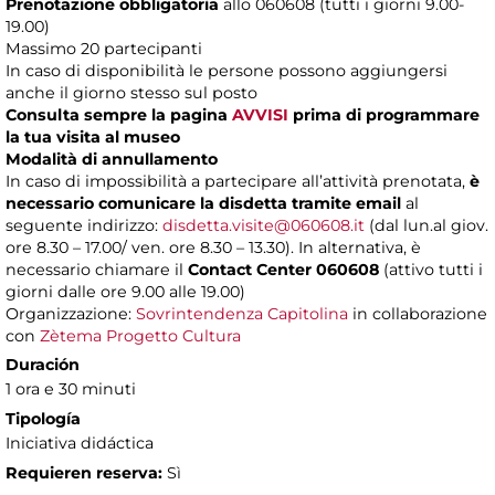
Prenotazione obbligatoria
allo 060608 (tutti i giorni 9.00-
19.00)
Massimo 20 partecipanti
In caso di disponibilità le persone possono aggiungersi
anche il giorno stesso sul posto
Consulta sempre la pagina
AVVISI
prima di programmare
la tua visita al museo
Modalità di annullamento
In caso di impossibilità a partecipare all’attività prenotata,
è
necessario comunicare la disdetta tramite email
al
seguente indirizzo:
disdetta.visite@060608.it
(dal lun.al giov.
ore 8.30 – 17.00/ ven. ore 8.30 – 13.30). In alternativa, è
necessario chiamare il
Contact Center 060608
(attivo tutti i
giorni dalle ore 9.00 alle 19.00)
Organizzazione:
Sovrintendenza Capitolina
in collaborazione
con
Zètema Progetto Cultura
Duración
1 ora e 30 minuti
Tipología
Iniciativa didáctica
Requieren reserva:
Sì