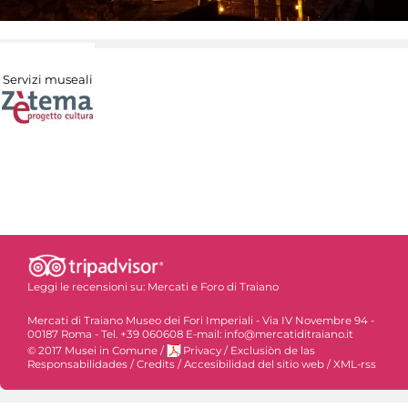
Servizi museali
Leggi le recensioni su:
Mercati e Foro di Traiano
Mercati di Traiano Museo dei Fori Imperiali - Via IV Novembre 94 -
00187 Roma - Tel. +39 060608 E-mail: info@mercatiditraiano.it
© 2017 Musei in Comune
/
Privacy
/
Exclusiòn de las
Responsabilidades
/
Credits
/
Accesibilidad del sitio web
/
XML-rss