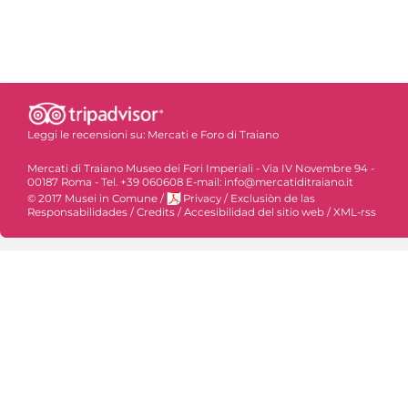
Leggi le recensioni su:
Mercati e Foro di Traiano
Mercati di Traiano Museo dei Fori Imperiali - Via IV Novembre 94 -
00187 Roma - Tel. +39 060608 E-mail: info@mercatiditraiano.it
© 2017 Musei in Comune
/
Privacy
/
Exclusiòn de las
Responsabilidades
/
Credits
/
Accesibilidad del sitio web
/
XML-rss