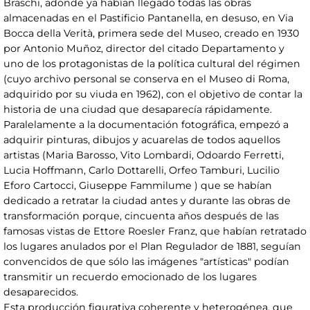
Braschi, adonde ya habían llegado todas las obras
almacenadas en el Pastificio Pantanella, en desuso, en Via
Bocca della Verità, primera sede del Museo, creado en 1930
por Antonio Muñoz, director del citado Departamento y
uno de los protagonistas de la política cultural del régimen
(cuyo archivo personal se conserva en el Museo di Roma,
adquirido por su viuda en 1962), con el objetivo de contar la
historia de una ciudad que desaparecía rápidamente.
Paralelamente a la documentación fotográfica, empezó a
adquirir pinturas, dibujos y acuarelas de todos aquellos
artistas (Maria Barosso, Vito Lombardi, Odoardo Ferretti,
Lucia Hoffmann, Carlo Dottarelli, Orfeo Tamburi, Lucilio
Eforo Cartocci, Giuseppe Fammilume ) que se habían
dedicado a retratar la ciudad antes y durante las obras de
transformación porque, cincuenta años después de las
famosas vistas de Ettore Roesler Franz, que habían retratado
los lugares anulados por el Plan Regulador de 1881, seguían
convencidos de que sólo las imágenes "artísticas" podían
transmitir un recuerdo emocionado de los lugares
desaparecidos.
Esta producción figurativa coherente y heterogénea, que