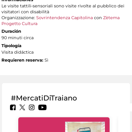
Le visite tattili-sensoriali sono visite rivolte al pubblico dei
visitatori con disabilità
Organizzazione:
Sovrintendenza Capitolina
con
Zètema
Progetto Cultura
Duración
90 minuti circa
Tipología
Visita didáctica
Requieren reserva:
Sì
#MercatiDiTraiano