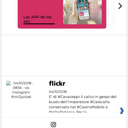
Las APP de los
I Mi
MiC
net
04/10/2018
E' di #Cavaceppi il calco in gesso del
busto dell’imperatore #Caracalla
conservato nel #CasinoNobile a
#VillaTorlonia. Per la