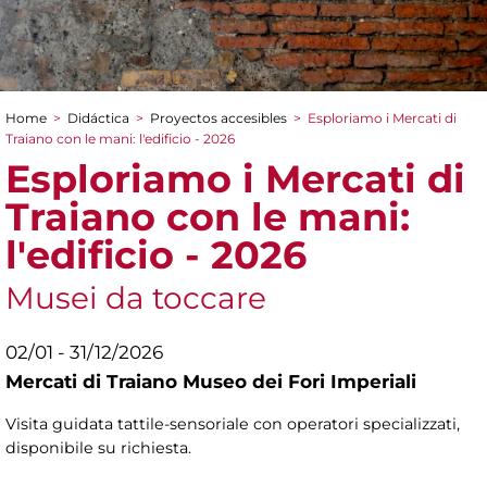
Home
>
Didáctica
>
Proyectos accesibles
>
Esploriamo i Mercati di
You are here
Traiano con le mani: l'edificio - 2026
Esploriamo i Mercati di
Traiano con le mani:
l'edificio - 2026
Musei da toccare
02/01 - 31/12/2026
Mercati di Traiano Museo dei Fori Imperiali
Visita guidata tattile-sensoriale con operatori specializzati,
disponibile su richiesta.