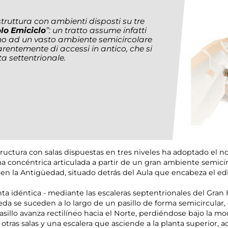
truttura con ambienti disposti su tre
lo Emiciclo
”: un tratto assume infatti
o ad un vasto ambiente semicircolare
entemente di accessi in antico, che si
ta settentrionale.
tructura con salas dispuestas en tres niveles ha adoptado el 
 concéntrica articulada a partir de un gran ambiente semicir
 la Antigüedad, situado detrás del Aula que encabeza el edifi
anta idéntica - mediante las escaleras septentrionales del Gran
óveda se suceden a lo largo de un pasillo de forma semicircula
pasillo avanza rectilíneo hacia el Norte, perdiéndose bajo la 
 otras salas y una escalera que asciende a la planta superior,