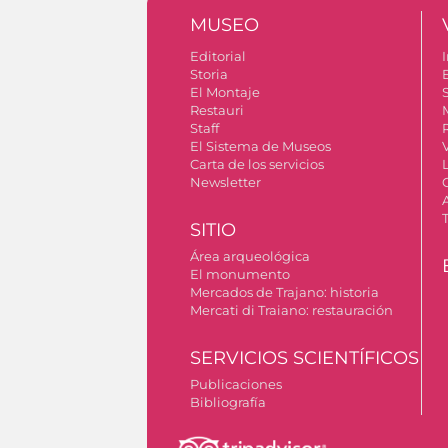
MUSEO
Editorial
I
Storia
El Montaje
S
Restauri
Staff
El Sistema de Museos
Carta de los servicios
Newsletter
SITIO
Área arqueológica
El monumento
Mercados de Trajano: historia
Mercati di Traiano: restauración
SERVICIOS SCIENTÍFICOS
Publicaciones
Bibliografía
Permiso para tomar fotografías