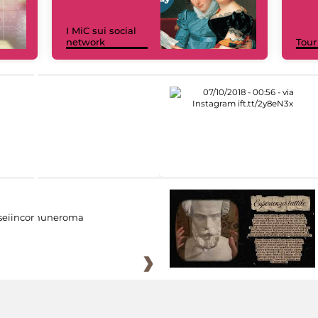
I MiC sui social
network
Tour
eiincomuneroma