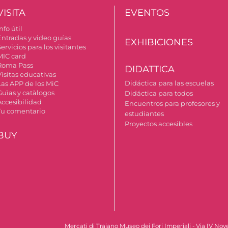
VISITA
EVENTOS
nfo útil
Entradas y video guías
EXHIBICIONES
ervicios para los visitantes
MIC card
Roma Pass
DIDATTICA
Visitas educativas
Didáctica para las escuelas
Las APP de los MiC
Guìas y catàlogos
Didáctica para todos
Accesibilidad
Encuentros para profesores y
Tu comentario
estudiantes
Proyectos accesibles
BUY
Mercati di Traiano Museo dei Fori Imperiali - Via IV No