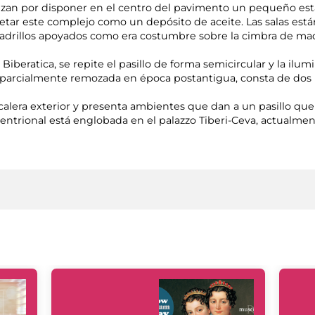
erizan por disponer en el centro del pavimento un pequeño es
pretar este complejo como un depósito de aceite. Las salas es
s ladrillos apoyados como era costumbre sobre la cimbra de m
a Biberatica, se repite el pasillo de forma semicircular y la il
, parcialmente remozada en época postantigua, consta de dos lí
scalera exterior y presenta ambientes que dan a un pasillo qu
tentrional está englobada en el palazzo Tiberi-Ceva, actualme