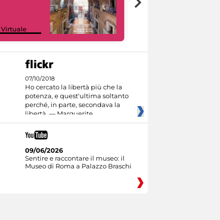
Google Arts &
 Virtuale
Culture
07/10/2018
Ho cercato la libertà più che la
potenza, e quest'ultima soltanto
perché, in parte, secondava la
libertà. — Marguerite
09/06/2026
Sentire e raccontare il museo: il
Museo di Roma a Palazzo Braschi