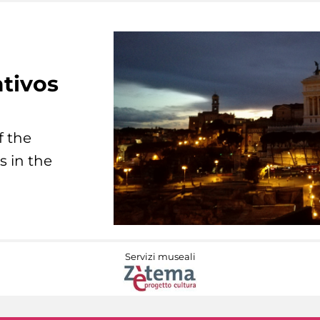
tivos
f the
s in the
Servizi museali