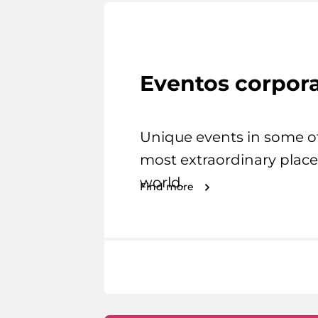
Eventos corpora
Unique events in some o
most extraordinary place
world.
Find more