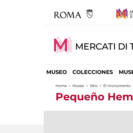
MERCATI DI 
MUSEO
COLECCIONES
MUSE
Home
>
Museo
>
Sitio
>
El monumento
You are here
Pequeño Hemi