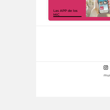
Las APP de los
MiC
mus