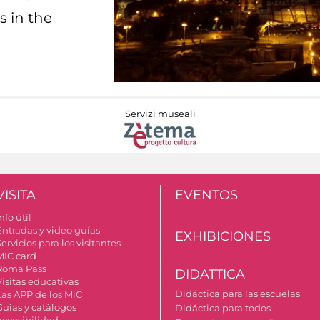
s in the
Servizi museali
VISITA
EVENTOS
nfo útil
Entradas y video guías
EXHIBICIONES
ervicios para los visitantes
MIC card
Roma Pass
DIDATTICA
Visitas educativas
Didáctica para las escuelas
Las APP de los MiC
Guìas y catàlogos
Didáctica para todos