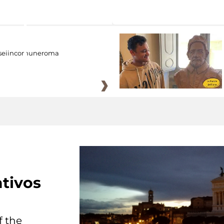
eiincomuneroma
tivos
f the