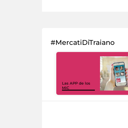
#MercatiDiTraiano
Las APP de los
MiC