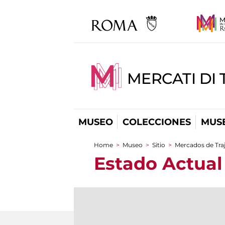
MERCATI DI 
MUSEO
COLECCIONES
MUSE
Home
>
Museo
>
Sitio
>
Mercados de Traj
You are here
Estado Actual