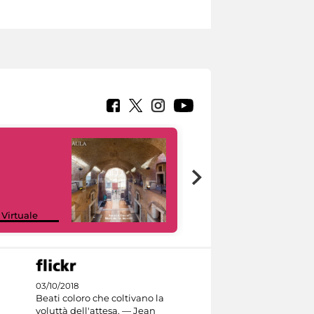
Google Arts &
 Virtuale
Culture
03/10/2018
Beati coloro che coltivano la
voluttà dell'attesa. — Jean