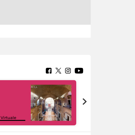
Google Arts &
 Virtuale
Culture