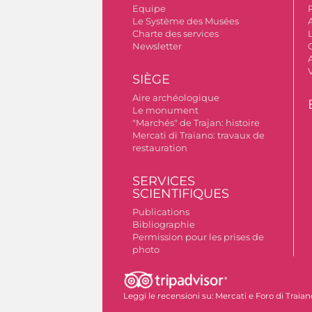
Equipe
Le Système des Musées
Charte des services
Newsletter
A
SIÈGE
Aire archéologique
Le monument
"Marchés" de Trajan: histoire
Mercati di Traiano: travaux de
restauration
SERVICES
SCIENTIFIQUES
Publications
Bibliographie
Permission pour les prises de
photo
Leggi le recensioni su:
Mercati e Foro di Traian