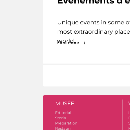
Evénements d'e
Unique events in some o
most extraordinary place
world.
Find more
MUSÉE
Editorial
I
Storia
Préparation
S
Restauri