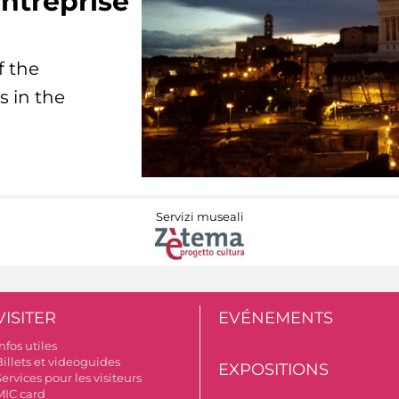
ntreprise
f the
s in the
Servizi museali
VISITER
EVÉNEMENTS
nfos utiles
Billets et videoguides
EXPOSITIONS
ervices pour les visiteurs
MIC card