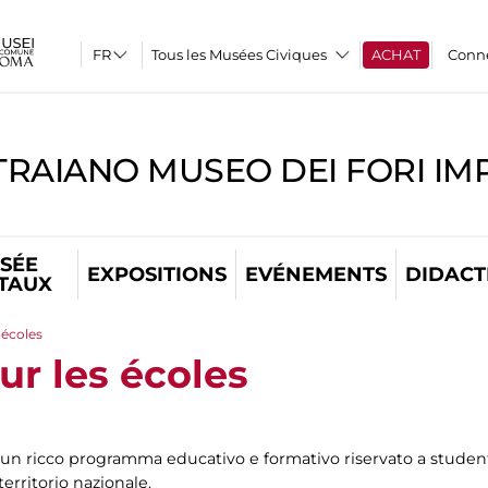
Tous les Musées Civiques
ACHAT
Conn
TRAIANO MUSEO DEI FORI IM
SÉE
EXPOSITIONS
EVÉNEMENTS
DIDACT
ITAUX
 écoles
ur les écoles
n ricco programma educativo e formativo riservato a studenti
territorio nazionale.