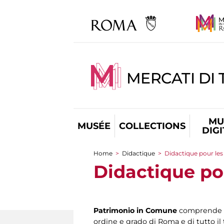
MERCATI DI 
MU
MUSÉE
COLLECTIONS
DIG
Home
>
Didactique
>
Didactique pour les
You are here
Didactique po
Patrimonio in Comune
comprende u
ordine e grado di Roma e di tutto il 