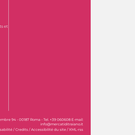
s et
vembre 94 - 00187 Roma - Tel. +39 060608 E-mail:
info@mercatiditraiano.it
sabilité
/
Credits
/
Accessibilité du site
/
XML-rss