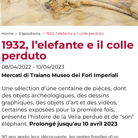
Home
>
Expositions
>
1932, l’elefante e il colle perduto
You are here
1932, l’elefante e il colle
perduto
08/04/2022 - 10/04/2023
Mercati di Traiano Museo dei Fori Imperiali
Une sélection d'une centaine de pièces, dont
des objets archéologiques, des dessins
graphiques, des objets d'art et des vidéos,
certaines exposées pour la première fois,
présente l'histoire de la Velia perdue et de "son"
éléphant.
Prolongé jusqu'au 10 avril 2023
90 ans après leur découverte, les restes fossiles d'un