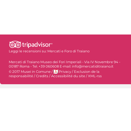
Leggi le recensioni su:
Mercati e Foro di Traiano
Mercati di Traiano Museo dei Fori Imperiali - Via IV Novembre 94 -
00187 Roma - Tel. +39 060608 E-mail: info@mercatiditraiano.it
© 2017 Musei in Comune
/
Privacy
/
Exclusion de la
responsabilité
/
Credits
/
Accessibilité du site
/
XML-rss