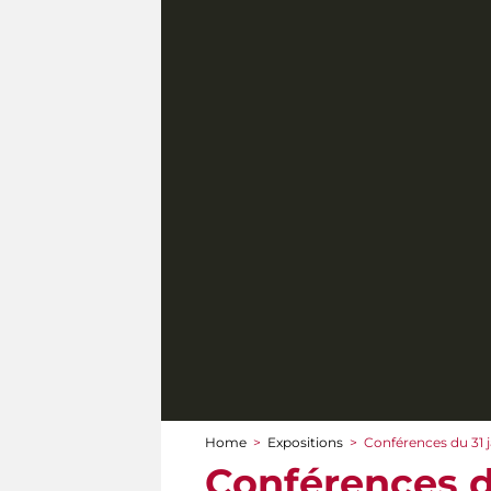
Home
>
Expositions
>
Conférences du 31 
You are here
Conférences d