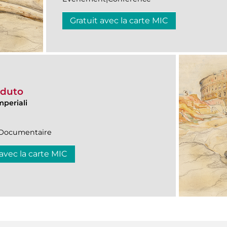
Gratuit avec la carte MIC
erduto
mperiali
n|Documentaire
 avec la carte MIC