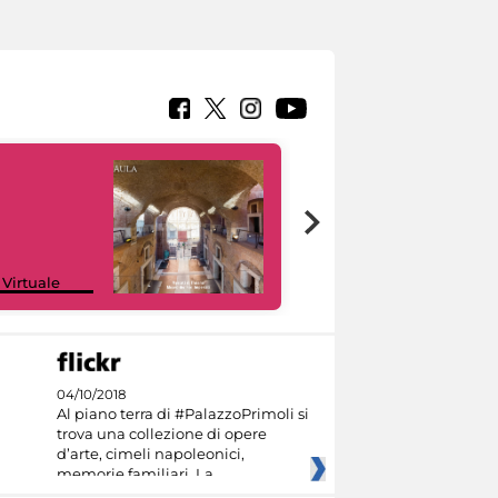
Google Arts &
 Virtuale
Culture
04/10/2018
Al piano terra di #PalazzoPrimoli si
trova una collezione di opere
d’arte, cimeli napoleonici,
memorie familiari. La