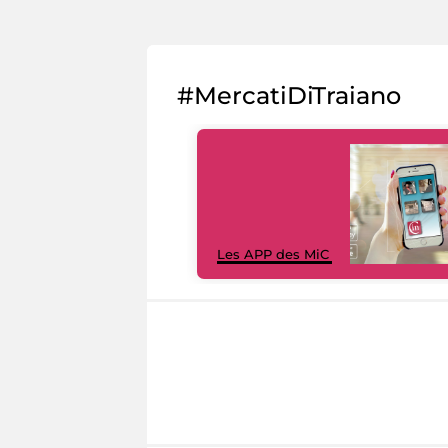
#MercatiDiTraiano
Les APP des MiC