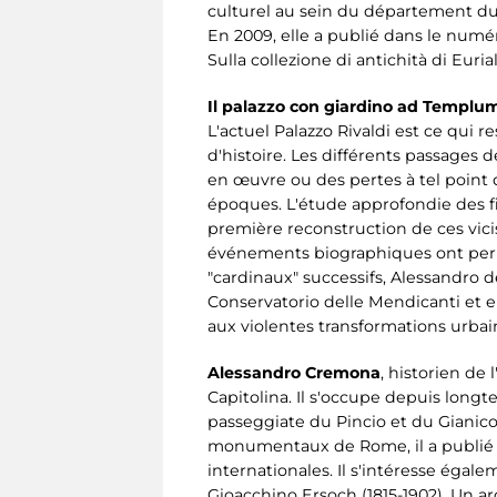
culturel au sein du département du pa
En 2009, elle a publié dans le numéro
Sulla collezione di antichità di Eurial
Il palazzo con giardino ad Templum
L'actuel Palazzo Rivaldi est ce qui r
d'histoire. Les différents passages
en œuvre ou des pertes à tel point q
époques. L'étude approfondie des fi
première reconstruction de ces vicis
événements biographiques ont permi
"cardinaux" successifs, Alessandro d
Conservatorio delle Mendicanti et en
aux violentes transformations urbai
Alessandro Cremona
, historien de 
Capitolina. Il s'occupe depuis long
passeggiate du Pincio et du Gianicol
monumentaux de Rome, il a publié 
internationales. Il s'intéresse égale
Gioacchino Ersoch (1815-1902). Un arc