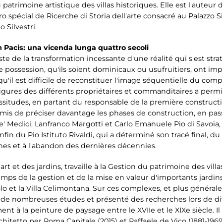
trimoine artistique des villas historiques. Elle est l'auteur de
 spécial de Ricerche di Storia dell'arte consacré au Palazzo Silve
o Silvestri.
 Pacis: una vicenda lunga quattro secoli
este de la transformation incessante d'une réalité qui s'est strat
 de possession, qu'ils soient dominicaux ou usufruitiers, ont 
u'il est difficile de reconstituer l'image séquentielle du com
gures des différents propriétaires et commanditaires a permis
situdes, en partant du responsable de la première construction
s de préciser davantage les phases de construction, en passa
e' Medici, Lanfranco Margotti et Carlo Emanuele Pio di Savoia,
fin du Pio Istituto Rivaldi, qui a déterminé son tracé final, d
nes et à l'abandon des dernières décennies.
l'art et des jardins, travaille à la Gestion du patrimoine des vi
temps de la gestion et de la mise en valeur d'importants jard
o et la Villa Celimontana. Sur ces complexes, et plus générale
de nombreuses études et présenté des recherches lors de di
ment à la peinture de paysage entre le XVIIe et le XIXe siècle.
hitetto per Roma Capitale (2015) et Raffaele de Vico (1881-1969