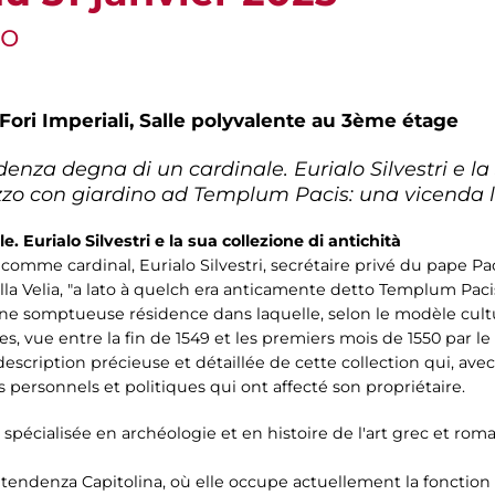
no
Fori Imperiali,
Salle polyvalente au 3ème étage
enza degna di un cardinale. Eurialo Silvestri e la 
lazzo con giardino ad Templum Pacis: una vicenda l
 Eurialo Silvestri e la sua collezione di antichità
omme cardinal, Eurialo Silvestri, secrétaire privé du pape Pa
lla Velia, "a lato à quelch era anticamente detto Templum Pacis". 
t une somptueuse résidence dans laquelle, selon le modèle cu
s, vue entre la fin de 1549 et les premiers mois de 1550 par le 
scription précieuse et détaillée de cette collection qui, avec 
ersonnels et politiques qui ont affecté son propriétaire.
spécialisée en archéologie et en histoire de l'art grec et rom
vrintendenza Capitolina, où elle occupe actuellement la foncti