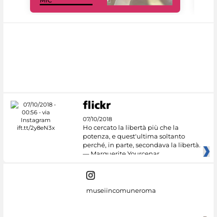
MiC
rés
07/10/2018
Ho cercato la libertà più che la
potenza, e quest'ultima soltanto
perché, in parte, secondava la libertà.
— Marguerite Yourcenar
museiincomuneroma