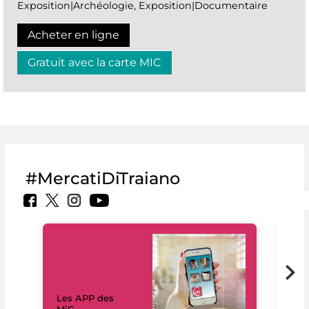
Exposition|Archéologie, Exposition|Documentaire
Acheter en ligne
Gratuit avec la carte MIC
#MercatiDiTraiano
Les APP des
Les