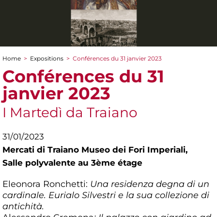
Home
>
Expositions
>
Conférences du 31 janvier 2023
You are here
Conférences du 31
janvier 2023
I Martedì da Traiano
31/01/2023
Mercati di Traiano Museo dei Fori Imperiali,
Salle polyvalente au 3ème étage
Eleonora Ronchetti:
Una residenza degna di un
cardinale. Eurialo Silvestri e la sua collezione di
antichità.