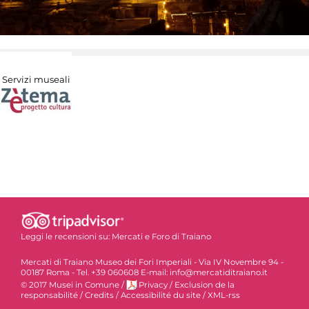
Servizi museali
Leggi le recensioni su:
Mercati e Foro di Traiano
Mercati di Traiano Museo dei Fori Imperiali - Via IV Novembre 94 -
00187 Roma - Tel. +39 060608 E-mail: info@mercatiditraiano.it
© 2017 Musei in Comune
/
Privacy
/
Exclusion de la
responsabilité
/
Credits
/
Accessibilité du site
/
XML-rss