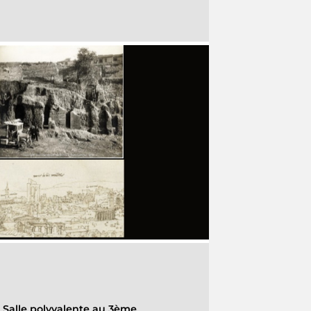
-
Salle polyvalente au 3ème