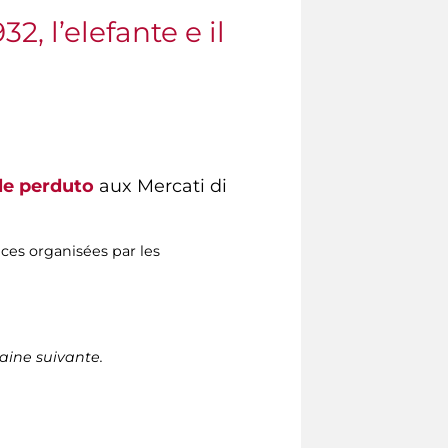
2, l’elefante e il
olle perduto
aux Mercati di
es organisées par les
aine suivante.