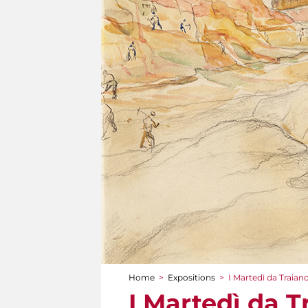
Home
>
Expositions
>
I Martedì da Traian
You are here
I Martedì da T