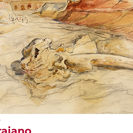
o
raiano