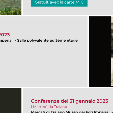
Gratuit avec la carte MIC
2023
mperiali
-
Salle polyvalente au 3ème étage
Conferenze del 31 gennaio 2023
I Martedì da Traiano
Mercati di Traiano Museo dei Fori Imperiali