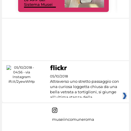
Sistema Musei
net
05/10/2018
Attraverso uno stretto passaggio con
una curiosa loggetta chiusa da una
bella vetrata a tortiglioni, si giunge
all'ultima stanza della
museiincomuneroma