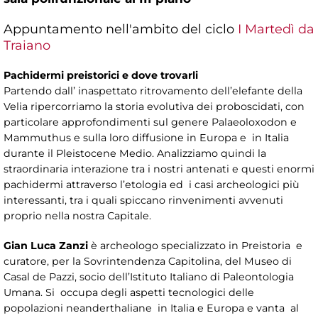
Appuntamento nell'ambito del ciclo
I Martedì da
Traiano
Pachidermi preistorici e dove trovarli
Partendo dall’ inaspettato ritrovamento dell’elefante della
Velia ripercorriamo la storia evolutiva dei proboscidati, con
particolare approfondimenti sul genere Palaeoloxodon e
Mammuthus e sulla loro diffusione in Europa e in Italia
durante il Pleistocene Medio. Analizziamo quindi la
straordinaria interazione tra i nostri antenati e questi enormi
pachidermi attraverso l’etologia ed i casi archeologici più
interessanti, tra i quali spiccano rinvenimenti avvenuti
proprio nella nostra Capitale.
Gian Luca Zanzi
è archeologo specializzato in Preistoria e
curatore, per la Sovrintendenza Capitolina, del Museo di
Casal de Pazzi, socio dell’Istituto Italiano di Paleontologia
Umana. Si occupa degli aspetti tecnologici delle
popolazioni neanderthaliane in Italia e Europa e vanta al