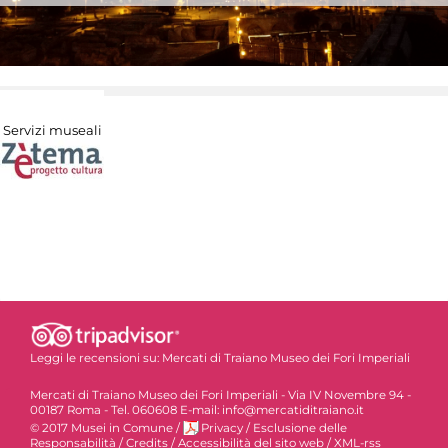
Servizi museali
Leggi le recensioni su:
Mercati di Traiano Museo dei Fori Imperiali
Mercati di Traiano Museo dei Fori Imperiali - Via IV Novembre 94 -
00187 Roma - Tel. 060608 E-mail: info@mercatiditraiano.it
© 2017 Musei in Comune
/
Privacy
/
Esclusione delle
Responsabilità
/
Credits
/
Accessibilità del sito web
/
XML-rss