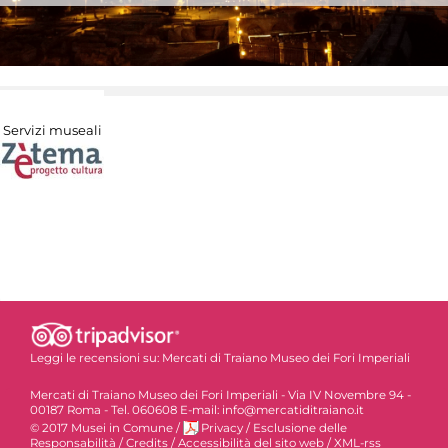
Servizi museali
Leggi le recensioni su:
Mercati di Traiano Museo dei Fori Imperiali
Mercati di Traiano Museo dei Fori Imperiali - Via IV Novembre 94 -
00187 Roma - Tel. 060608 E-mail: info@mercatiditraiano.it
© 2017 Musei in Comune
/
Privacy
/
Esclusione delle
Responsabilità
/
Credits
/
Accessibilità del sito web
/
XML-rss