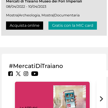
Mercati di Traiano Museo dei Fori Imperiali
08/04/2022 - 10/04/2023
Mostra|Archeologia, Mostra|Documentaria
Acquista online
Gratis con la MIC card
#MercatiDiTraiano
Il 
Le APP del
Mus