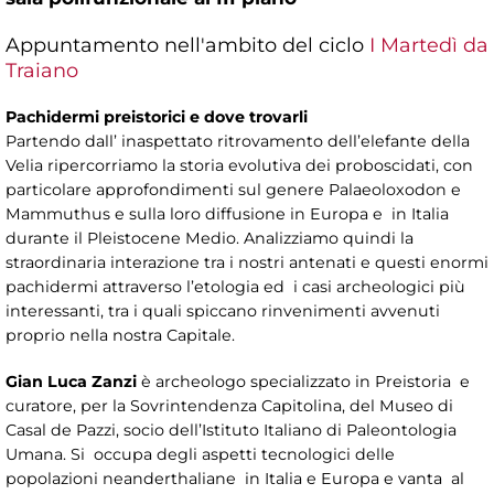
Appuntamento nell'ambito del ciclo
I Martedì da
Traiano
Pachidermi preistorici e dove trovarli
Partendo dall’ inaspettato ritrovamento dell’elefante della
Velia ripercorriamo la storia evolutiva dei proboscidati, con
particolare approfondimenti sul genere Palaeoloxodon e
Mammuthus e sulla loro diffusione in Europa e in Italia
durante il Pleistocene Medio. Analizziamo quindi la
straordinaria interazione tra i nostri antenati e questi enormi
pachidermi attraverso l’etologia ed i casi archeologici più
interessanti, tra i quali spiccano rinvenimenti avvenuti
proprio nella nostra Capitale.
Gian Luca Zanzi
è archeologo specializzato in Preistoria e
curatore, per la Sovrintendenza Capitolina, del Museo di
Casal de Pazzi, socio dell’Istituto Italiano di Paleontologia
Umana. Si occupa degli aspetti tecnologici delle
popolazioni neanderthaliane in Italia e Europa e vanta al