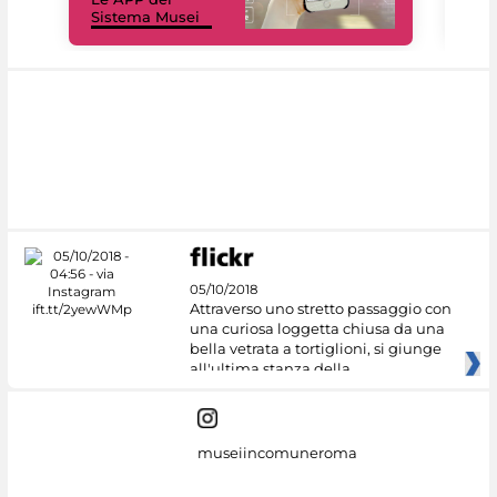
Sistema Musei
net
05/10/2018
Attraverso uno stretto passaggio con
una curiosa loggetta chiusa da una
bella vetrata a tortiglioni, si giunge
all'ultima stanza della
museiincomuneroma