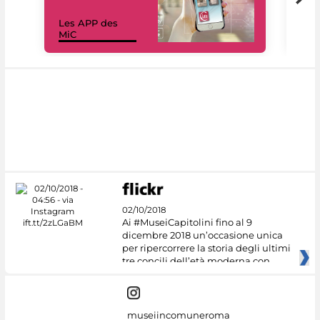
Les APP des
Les
MiC
rés
02/10/2018
Ai #MuseiCapitolini fino al 9
dicembre 2018 un’occasione unica
per ripercorrere la storia degli ultimi
tre concili dell’età moderna con
museiincomuneroma