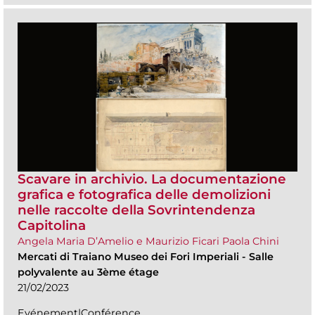
Scavare in archivio. La documentazione
grafica e fotografica delle demolizioni
nelle raccolte della Sovrintendenza
Capitolina
Angela Maria D’Amelio e Maurizio Ficari Paola Chini
Mercati di Traiano Museo dei Fori Imperiali
-
Salle
polyvalente au 3ème étage
21/02/2023
Evénement|Conférence