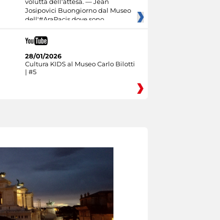
voluttà dell'attesa. — Jean
Josipovici Buongiorno dal Museo
dell'#AraPacis dove sono
28/01/2026
Cultura KIDS al Museo Carlo Bilotti
| #5