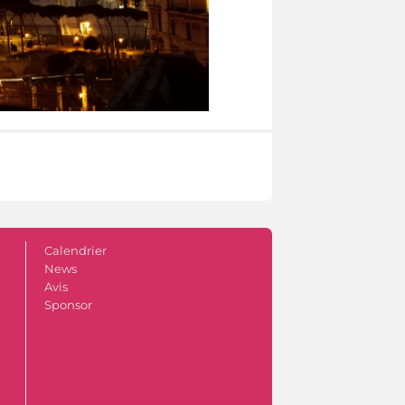
Calendrier
News
Avis
Sponsor