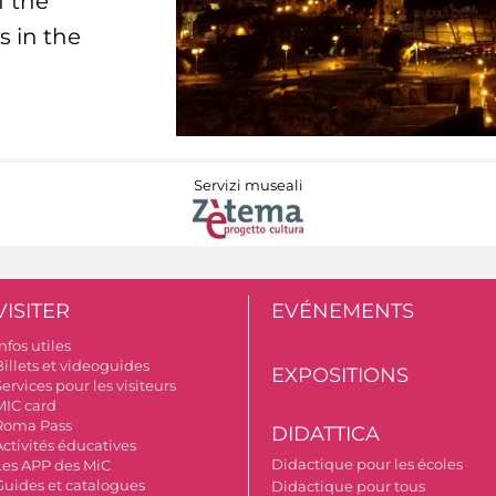
f the
s in the
Servizi museali
VISITER
EVÉNEMENTS
nfos utiles
Billets et videoguides
EXPOSITIONS
ervices pour les visiteurs
MIC card
Roma Pass
DIDATTICA
Activités éducatives
Didactique pour les écoles
Les APP des MiC
Guides et catalogues
Didactique pour tous