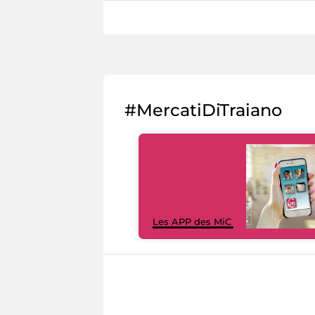
#MercatiDiTraiano
Les APP des MiC