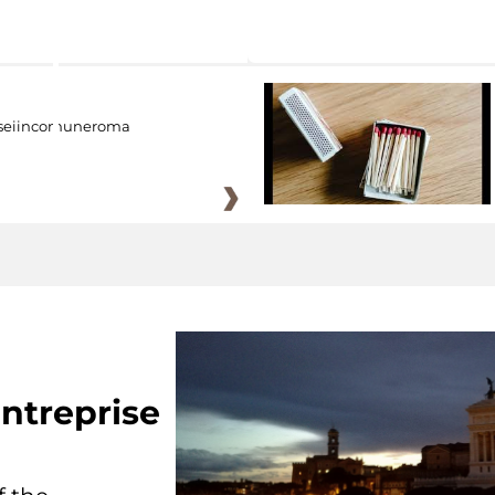
eiincomuneroma
ntreprise