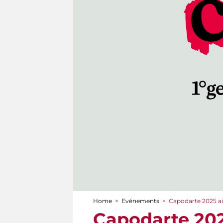
Home
>
Evénements
>
Capodarte 2025 ai 
You are here
Capodarte 202