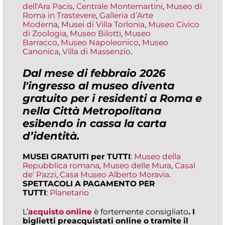
dell'Ara Pacis
,
Centrale Montemartini
,
Museo di
Roma in Trastevere
,
Galleria d’Arte
Moderna
,
Musei di Villa Torlonia
,
Museo Civico
di Zoologia
,
Museo Bilotti
,
Museo
Barracco
,
Museo Napoleonico
,
Museo
Canonica
,
Villa di Massenzio
.
Dal mese di febbraio 2026
l'ingresso al museo diventa
gratuito per i residenti a Roma e
nella Città Metropolitana
esibendo in cassa la carta
d’identità
.
MUSEI GRATUITI per TUTTI
:
Museo della
Repubblica romana
,
Museo delle Mura
,
Casal
de’ Pazzi
,
Casa Museo Alberto Moravia
.
SPETTACOLI A PAGAMENTO PER
TUTTI
:
Planetario
L’
acquisto online
è fortemente consigliato
. I
biglietti preacquistati online o tramite il