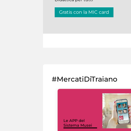
Gratis con la MIC card
#MercatiDiTraiano
Le APP del
Sistema Musei