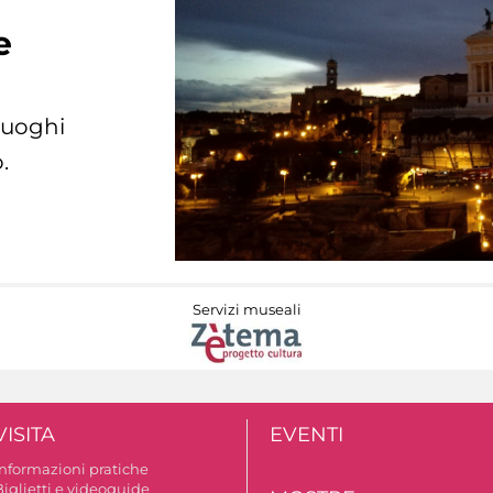
e
 luoghi
.
Servizi museali
VISITA
EVENTI
Informazioni pratiche
Biglietti e videoguide