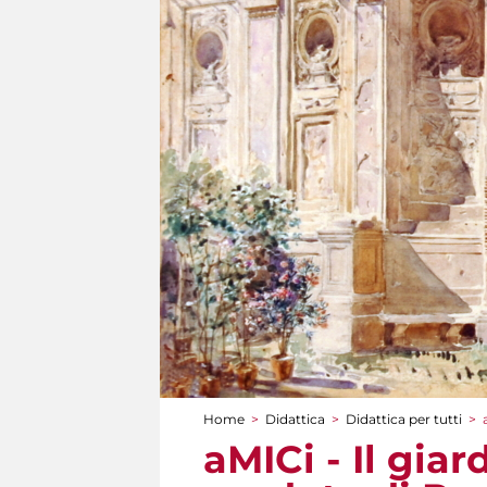
Home
>
Didattica
>
Didattica per tutti
>
Tu sei qui
aMICi - Il giar