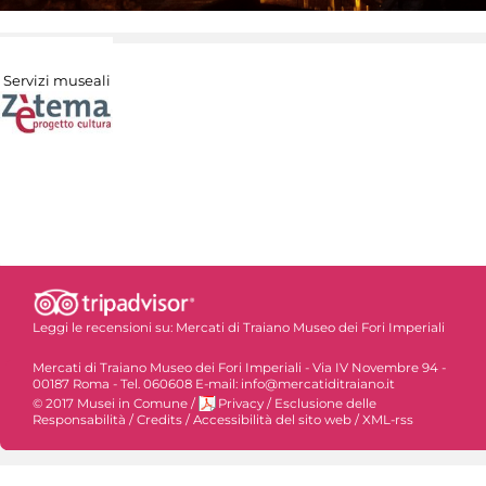
Servizi museali
Leggi le recensioni su:
Mercati di Traiano Museo dei Fori Imperiali
Mercati di Traiano Museo dei Fori Imperiali - Via IV Novembre 94 -
00187 Roma - Tel. 060608 E-mail: info@mercatiditraiano.it
© 2017 Musei in Comune
/
Privacy
/
Esclusione delle
Responsabilità
/
Credits
/
Accessibilità del sito web
/
XML-rss