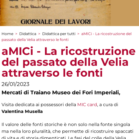
Home
>
Didattica
>
Didattica per tutti
>
aMICi - La ricostruzione del
Tu sei qui
passato della Velia attraverso le fonti
aMICi - La ricostruzione
del passato della Velia
attraverso le fonti
26/01/2023
Mercati di Traiano Museo dei Fori Imperiali,
Visita dedicata ai possessori della
MIC card
, a cura di
Valentina Musella
Il valore delle fonti storiche è non solo nella fonte singola
ma nella loro pluralità, che permette di ricostruire spaccati
di vita e di storia dimenticati. Le fasi del colle della Velia