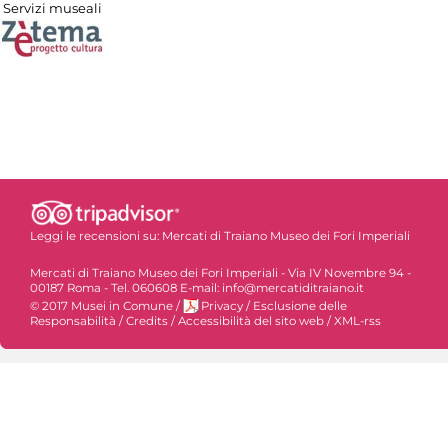
Servizi museali
Leggi le recensioni su:
Mercati di Traiano Museo dei Fori Imperiali
Mercati di Traiano Museo dei Fori Imperiali - Via IV Novembre 94 -
00187 Roma - Tel. 060608 E-mail: info@mercatiditraiano.it
© 2017 Musei in Comune
/
Privacy
/
Esclusione delle
Responsabilità
/
Credits
/
Accessibilità del sito web
/
XML-rss