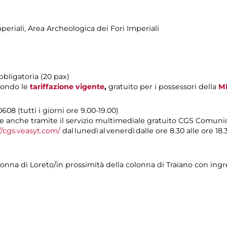
periali
, Area Archeologica dei Fori Imperiali
bbligatoria (20 pax)
condo le
tariffazione vigente
,
gratuito per i possessori della
MI
08 (tutti i giorni ore 9.00-19.00)
 anche tramite il servizio multimediale gratuito CGS Comuni
//cgs.veasyt.com/
dal lunedì al venerdì dalle ore 8.30 alle ore 18.3
adonna di Loreto/in prossimità della colonna di Traiano con ingre