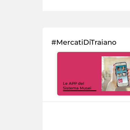
#MercatiDiTraiano
Le APP del
Sistema Musei