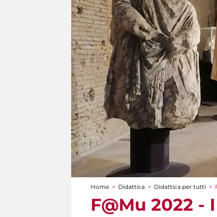
Home
>
Didattica
>
Didattica per tutti
>
Tu sei qui
F@Mu 2022 - I