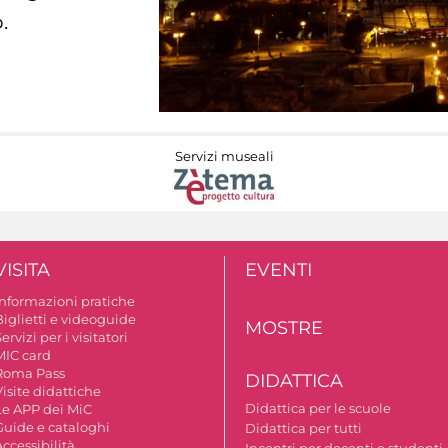
.
Servizi museali
VISITA
EVENTI
Informazioni pratiche
Biglietti e videoguide
MOSTRE
ervizi per i visitatori
MIC card
Roma Pass
DIDATTICA
isite didattiche
Didattica per le scuole
Le APP dei MiC
Guide e cataloghi
Didattica per tutti
ccessibilità
Incontri per docenti e studenti