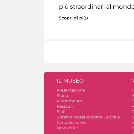
più straordinari al mondo
Scopri di più
IL MUSEO
Presentazione
Storia
Allestimento
S
Restauri
Staff
Sistema Musei di Roma Capitale
V
Carta dei servizi
Newsletter
A