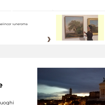
eiincomuneroma
e
 luoghi