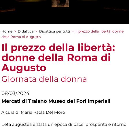
Home
>
Didattica
>
Didattica per tutti
>
Il prezzo della libertà: donne
Tu sei qui
della Roma di Augusto
Il prezzo della libertà:
donne della Roma di
Augusto
Giornata della donna
08/03/2024
Mercati di Traiano Museo dei Fori Imperiali
A cura di Maria Paola Del Moro
L’età augustea è stata un’epoca di pace, prosperità e ritorno