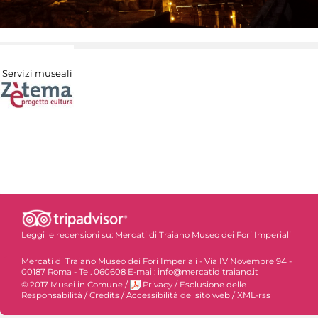
Servizi museali
Leggi le recensioni su:
Mercati di Traiano Museo dei Fori Imperiali
Mercati di Traiano Museo dei Fori Imperiali - Via IV Novembre 94 -
00187 Roma - Tel. 060608 E-mail: info@mercatiditraiano.it
© 2017 Musei in Comune
/
Privacy
/
Esclusione delle
Responsabilità
/
Credits
/
Accessibilità del sito web
/
XML-rss