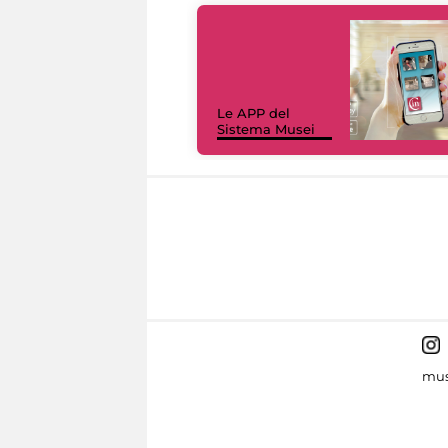
Le APP del
Sistema Musei
mus