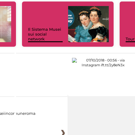
Il Sistema Musei
sui social
network
Tour
eiincomuneroma