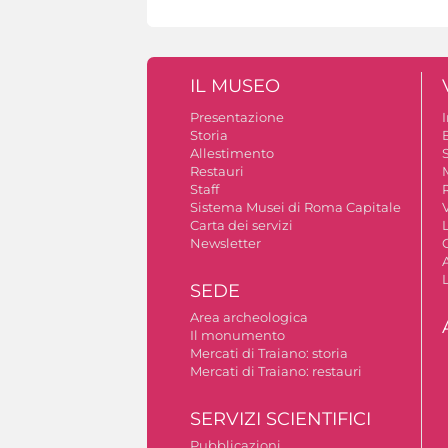
IL MUSEO
Presentazione
Storia
Allestimento
S
Restauri
Staff
Sistema Musei di Roma Capitale
V
Carta dei servizi
Newsletter
A
SEDE
Area archeologica
Il monumento
Mercati di Traiano: storia
Mercati di Traiano: restauri
SERVIZI SCIENTIFICI
Pubblicazioni