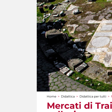
Home
>
Didattica
>
Didattica per tutti
>
Tu sei qui
Mercati di Tra