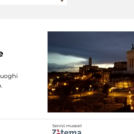
e
 luoghi
.
Servizi museali