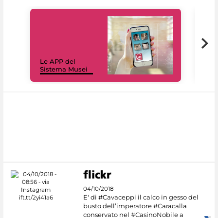
Il 
Le APP del
Mus
Sistema Musei
net
04/10/2018
E' di #Cavaceppi il calco in gesso del
busto dell’imperatore #Caracalla
conservato nel #CasinoNobile a