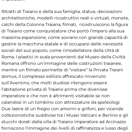
Ritratti di Traiano e della sua famiglia, statue, decorazioni
architettoniche, modelli ricostruttivi reali o virtuali, monete,
calchi della Colonna Traiana, filmati, ricostruiscono la figura
di Traiano come conquistatore che portò l’impero alla sua
massima espansione, come sovrano con grande capacità di
gestire la macchina statale e di occuparsi delle necessità
sociali del suo popolo, come rimodellatore della città di
Roma. I plastici in scala provenienti dal Museo della Civiltà
Romana offrono un’immagine delle costruzioni traianee,
mentre un filmato permette di “visitare” la Privata Traiani
domus, il complesso edilizio affrescato rinvenuto
sull’Aventino, che molti studiosi ritengono essere
l’abitazione privata di Traiano prima che divenisse
imperatore e che non è altrimenti visitabile se non
calandosi in un tombino con attrezzature da speleologi.
Due lastre di un fregio con amorini e grifoni, per vicende
collezionistiche suddivise tra i Musei Vaticani e Berlino e gli
stucchi dorati dalla villa di Traiano imperatore ad Arcinazzo
forniscono l’immagine dei livelli di raffinatezza e lusso degli