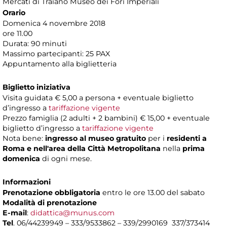
Mercati di Traiano Museo dei Fori Imperiali
Orario
Domenica 4 novembre 2018
ore 11.00
Durata: 90 minuti
Massimo partecipanti: 25 PAX
Appuntamento alla biglietteria
Biglietto iniziativa
Visita guidata € 5,00 a persona + eventuale biglietto
d’ingresso a
tariffazione vigente
Prezzo famiglia (2 adulti + 2 bambini) € 15,00 + eventuale
biglietto d’ingresso a
tariffazione vigente
Nota bene:
ingresso al museo gratuito
per i
residenti a
Roma e nell'area della Città Metropolitana
nella
prima
domenica
di ogni mese.
Informazioni
Prenotazione obbligatoria
entro le ore 13.00 del sabato
Modalità di prenotazione
E-mail
:
didattica@munus.com
Tel
. 06/44239949 – 333/9533862 – 339/2990169 337/373414