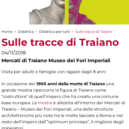
Home
>
Didattica
>
Didattica per tutti
>
Sulle tracce di Traiano
Tu sei qui
Sulle tracce di Traiano
04/11/2018
Mercati di Traiano Museo dei Fori Imperiali
Visita per adulti e famiglie con ragazzi dagli 8 anni
In occasione dei
1900 anni dalla morte di Traiano
una
grande mostra ripercorre la figura di Traiano come
“costruttore” di quell’impero che ha creato una comune
base europea. La
mostra
è allestita all’interno dei Mercati di
Traiano – Museo dei Fori Imperiali, una delle strutture
architettoniche più note tra le molte lasciate a Roma e nel
resto dell’impero dall’”optimum princeps”, il migliore degli
imperatori.