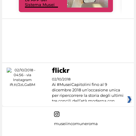
Sistema Musei
net
02/10/2018
Ai #MuseiCapitolini fino al 9
dicembre 2018 un’occasione unica
per ripercorrere la storia degli ultimi
tre concili dell’età moderna con
museiincomuneroma