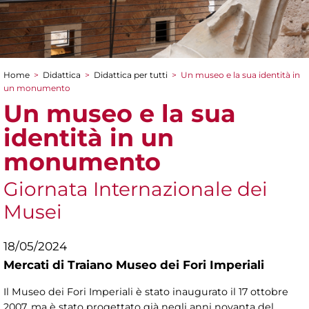
Home
>
Didattica
>
Didattica per tutti
>
Un museo e la sua identità in
Tu sei qui
un monumento
Un museo e la sua
identità in un
monumento
Giornata Internazionale dei
Musei
18/05/2024
Mercati di Traiano Museo dei Fori Imperiali
Il Museo dei Fori Imperiali è stato inaugurato il 17 ottobre
2007, ma è stato progettato già negli anni novanta del