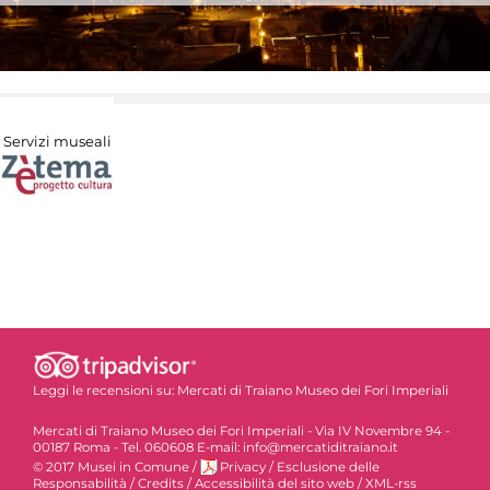
Servizi museali
Leggi le recensioni su:
Mercati di Traiano Museo dei Fori Imperiali
Mercati di Traiano Museo dei Fori Imperiali - Via IV Novembre 94 -
00187 Roma - Tel. 060608 E-mail: info@mercatiditraiano.it
© 2017 Musei in Comune
/
Privacy
/
Esclusione delle
Responsabilità
/
Credits
/
Accessibilità del sito web
/
XML-rss