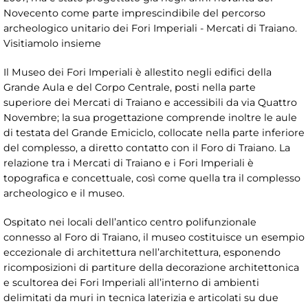
Novecento come parte imprescindibile del percorso
archeologico unitario dei Fori Imperiali - Mercati di Traiano.
Visitiamolo insieme
Il Museo dei Fori Imperiali è allestito negli edifici della
Grande Aula e del Corpo Centrale, posti nella parte
superiore dei Mercati di Traiano e accessibili da via Quattro
Novembre; la sua progettazione comprende inoltre le aule
di testata del Grande Emiciclo, collocate nella parte inferiore
del complesso, a diretto contatto con il Foro di Traiano. La
relazione tra i Mercati di Traiano e i Fori Imperiali è
topografica e concettuale, così come quella tra il complesso
archeologico e il museo.
Ospitato nei locali dell’antico centro polifunzionale
connesso al Foro di Traiano, il museo costituisce un esempio
eccezionale di architettura nell’architettura, esponendo
ricomposizioni di partiture della decorazione architettonica
e scultorea dei Fori Imperiali all’interno di ambienti
delimitati da muri in tecnica laterizia e articolati su due