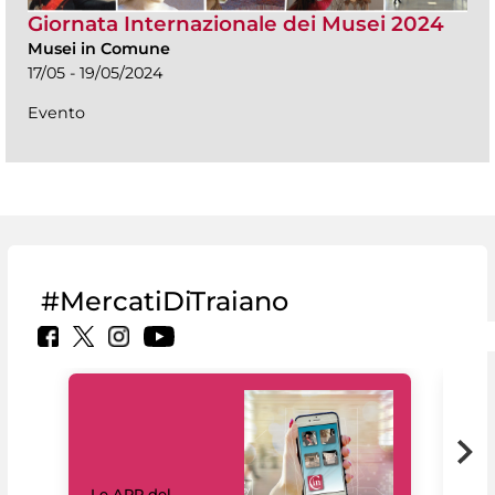
Giornata Internazionale dei Musei 2024
Musei in Comune
17/05 - 19/05/2024
Evento
#MercatiDiTraiano
Il 
Le APP del
Mus