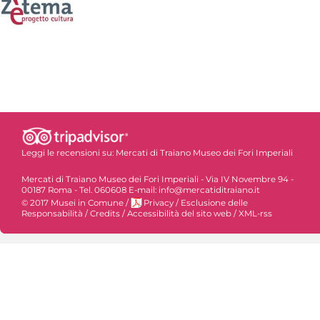
Leggi le recensioni su:
Mercati di Traiano Museo dei Fori Imperiali
Mercati di Traiano Museo dei Fori Imperiali - Via IV Novembre 94 -
00187 Roma - Tel. 060608 E-mail: info@mercatiditraiano.it
© 2017 Musei in Comune
/
Privacy
/
Esclusione delle
Responsabilità
/
Credits
/
Accessibilità del sito web
/
XML-rss