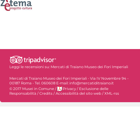
Leggi le recensioni su:
Mercati di Traiano Museo dei Fori Imperiali
Mercati di Traiano Museo dei Fori Imperiali - Via IV Novembre 94 -
00187 Roma - Tel. 060608 E-mail: info@mercatiditraiano.it
© 2017 Musei in Comune
/
Privacy
/
Esclusione delle
Responsabilità
/
Credits
/
Accessibilità del sito web
/
XML-rss