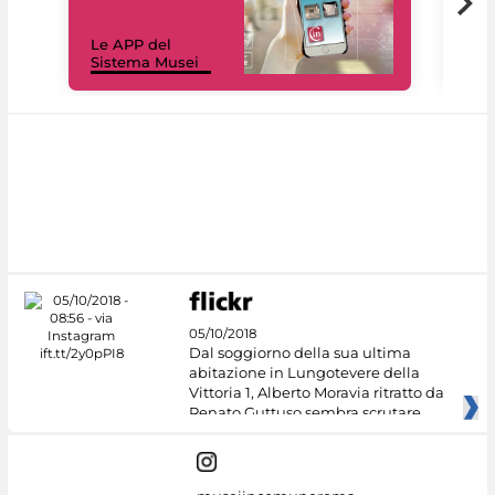
Il 
Le APP del
Mus
Sistema Musei
net
05/10/2018
Dal soggiorno della sua ultima
abitazione in Lungotevere della
Vittoria 1, Alberto Moravia ritratto da
Renato Guttuso sembra scrutare