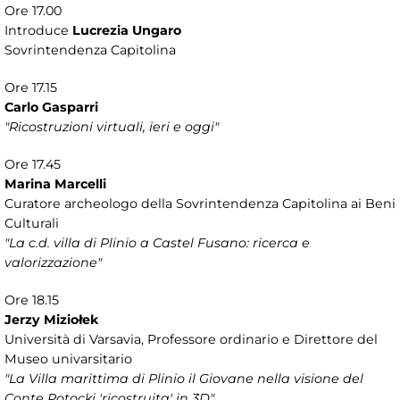
Ore 17.00
Introduce
Lucrezia Ungaro
Sovrintendenza Capitolina
Ore 17.15
Carlo Gasparri
"Ricostruzioni virtuali, ieri e oggi"
Ore 17.45
Marina Marcelli
Curatore archeologo della Sovrintendenza Capitolina ai Beni
Culturali
"La c.d. villa di Plinio a Castel Fusano: ricerca e
valorizzazione"
Ore 18.15
Jerzy Miziołek
Università di Varsavia, Professore ordinario e Direttore del
Museo univarsitario
"La Villa marittima di Plinio il Giovane nella visione del
Conte Potocki 'ricostruita' in 3D"