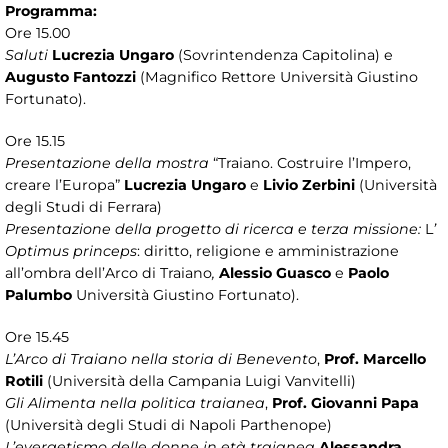
Programma:
Ore 15.00
Saluti
Lucrezia Ungaro
(Sovrintendenza Capitolina) e
Augusto Fantozzi
(Magnifico Rettore Università Giustino
Fortunato).
Ore 15.15
Presentazione della mostra
“Traiano. Costruire l’Impero,
creare l’Europa”
Lucrezia Ungaro
e
Livio Zerbini
(Università
degli Studi di Ferrara)
Presentazione della progetto di ricerca e terza missione:
L
’
Optimus princeps
: diritto, religione e amministrazione
all’ombra dell’Arco di Traiano
,
Alessio Guasco
e
Paolo
Palumbo
Università Giustino Fortunato).
Ore 15.45
L’Arco di Traiano nella storia di Benevento
,
Prof. Marcello
Rotili
(Università della Campania Luigi Vanvitelli)
Gli Alimenta nella politica traianea
,
Prof. Giovanni Papa
(Università degli Studi di Napoli Parthenope)
L’evergetismo delle donne in età traianea
Alessandra