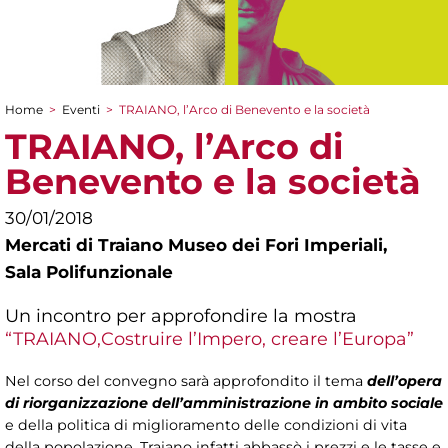
Home
>
Eventi
>
TRAIANO, l’Arco di Benevento e la società
Tu sei qui
TRAIANO, l’Arco di
Benevento e la società
30/01/2018
Mercati di Traiano Museo dei Fori Imperiali,
Sala Polifunzionale
Un incontro per approfondire la mostra
“TRAIANO,Costruire l’Impero, creare l’Europa”
Nel corso del convegno sarà approfondito il tema
dell’opera
di riorganizzazione dell’amministrazione in ambito sociale
e della politica di miglioramento delle condizioni di vita
della popolazione. Traiano infatti abbassò i prezzi e le tasse e