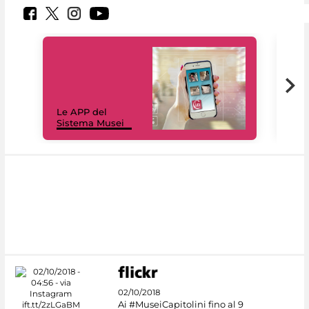
Il 
Le APP del
Mus
Sistema Musei
net
02/10/2018
Ai #MuseiCapitolini fino al 9