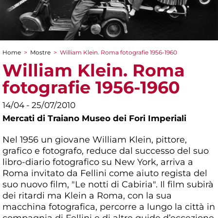
Home
>
Mostre
>
William Klein. Roma fotografie 1956-1960
Tu sei qui
William Klein. Roma
fotografie 1956-1960
14/04 - 25/07/2010
Mercati di Traiano Museo dei Fori Imperiali
Nel 1956 un giovane William Klein, pittore,
grafico e fotografo, reduce dal successo del suo
libro-diario fotografico su New York, arriva a
Roma invitato da Fellini come aiuto regista del
suo nuovo film, "Le notti di Cabiria". Il film subirà
dei ritardi ma Klein a Roma, con la sua
macchina fotografica, percorre a lungo la città in
compagnia di Fellini e di altre guide d’eccezione