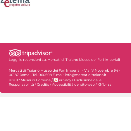
Leggi le recensioni su:
Mercati di Traiano Museo dei Fori Imperiali
Mercati di Traiano Museo dei Fori Imperiali - Via IV Novembre 94 -
00187 Roma - Tel. 060608 E-mail: info@mercatiditraiano.it
© 2017 Musei in Comune
/
Privacy
/
Esclusione delle
Responsabilità
/
Credits
/
Accessibilità del sito web
/
XML-rss