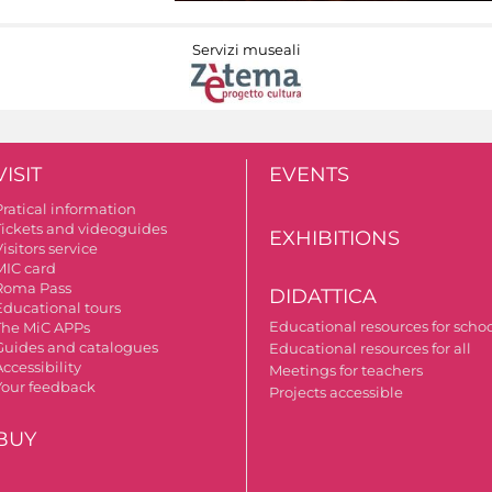
Servizi museali
VISIT
EVENTS
Pratical information
Tickets and videoguides
EXHIBITIONS
isitors service
MIC card
Roma Pass
DIDATTICA
Educational tours
Educational resources for scho
The MiC APPs
Guides and catalogues
Educational resources for all
ccessibility
Meetings for teachers
Your feedback
Projects accessible
BUY