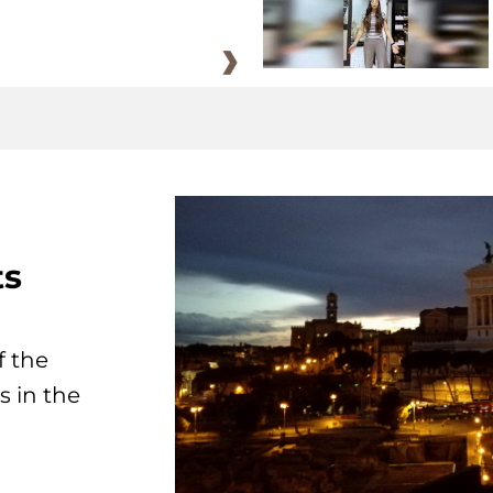
ts
f the
s in the