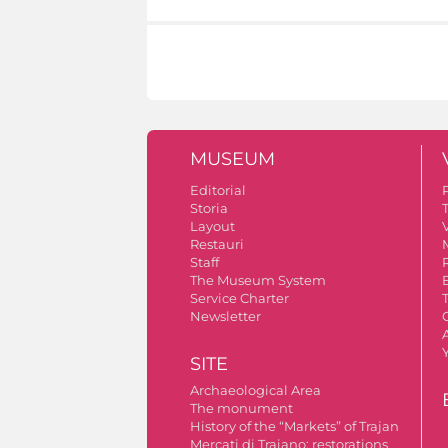
MUSEUM
Editorial
Storia
Layout
V
Restauri
Staff
The Museum System
Service Charter
Newsletter
A
SITE
Archaeological Area
The monument
History of the “Markets” of Trajan
Mercati di Traiano: restorations