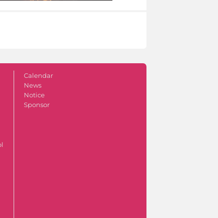
Calendar
News
Notice
Sponsor
ol