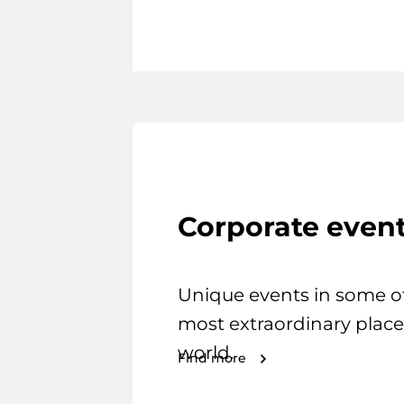
Corporate even
Unique events in some o
most extraordinary place
world.
Find more