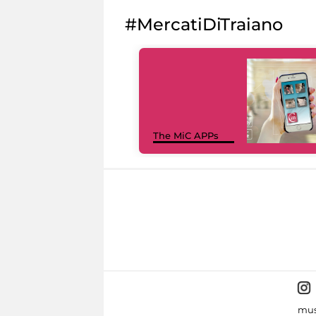
#MercatiDiTraiano
The MiC APPs
mus