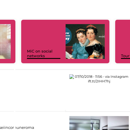
MiC on social
networks
Tour
eiincomuneroma