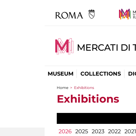
MERCATI DI 
MUSEUM
COLLECTIONS
DI
Home
>
Exhibitions
You are here
Exhibitions
2026
2025
2023
2022
202