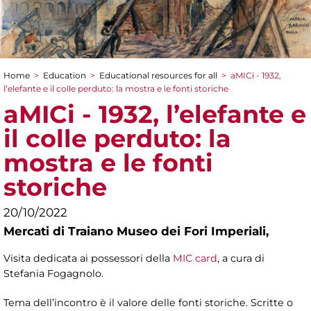
Home
>
Education
>
Educational resources for all
>
aMICi - 1932,
You are here
l’elefante e il colle perduto: la mostra e le fonti storiche
aMICi - 1932, l’elefante e
il colle perduto: la
mostra e le fonti
storiche
20/10/2022
Mercati di Traiano Museo dei Fori Imperiali,
Visita dedicata ai possessori della
MIC card
, a cura di
Stefania Fogagnolo.
Tema dell’incontro è il valore delle fonti storiche. Scritte o