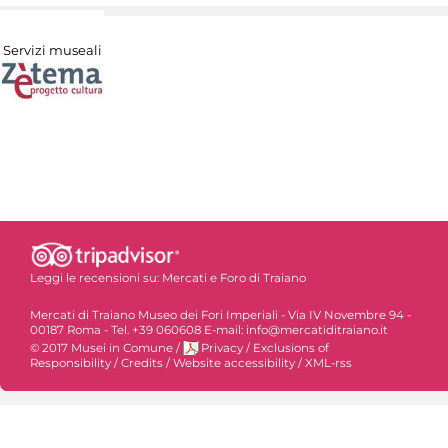
Servizi museali
Leggi le recensioni su:
Mercati e Foro di Traiano
Mercati di Traiano Museo dei Fori Imperiali - Via IV Novembre 94 -
00187 Roma - Tel. +39 060608 E-mail: info@mercatiditraiano.it
© 2017 Musei in Comune
/
Privacy
/
Exclusions of
Responsibility
/
Credits
/
Website accessibility
/
XML-rss