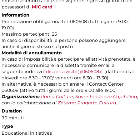
museo secondo tariffazione vigente. Ingresso gratuito per i
possessori di
MIC card
Information
Prenotazione obbligatoria tel. 060608 (tutti i giorni 9.00-
19.00)
Massimo partecipanti 25
In caso di disponibilità le persone possono aggiungersi
anche il giorno stesso sul posto.
Modalità di annullamento
In caso di impossibilità a partecipare all’attività prenotata, è
necessario comunicare la disdetta tramite email al
seguente indirizzo:
disdetta.visite@060608.it
(dal lunedì al
giovedì ore 8.30 – 17.00/ venerdì ore 8.30 – 13.30).
In alternativa, è necessario chiamare il Contact Center
060608 (attivo tutti i giorni dalle ore 9.00 alle 19.00)
Organizzazione:
Roma Culture
,
Sovrintendenza Capitolina
,
con la collaborazione di
Zètema Progetto Cultura
.
Duration
90 minuti
Type
Educational initiatives