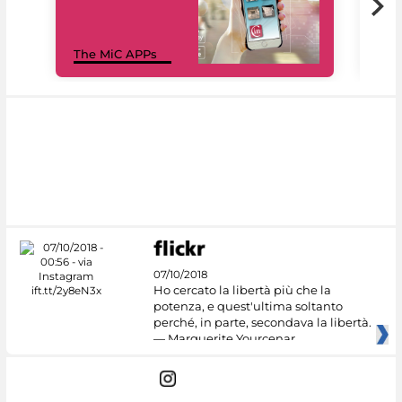
MiC
The MiC APPs
net
07/10/2018
Ho cercato la libertà più che la
potenza, e quest'ultima soltanto
perché, in parte, secondava la libertà.
— Marguerite Yourcenar