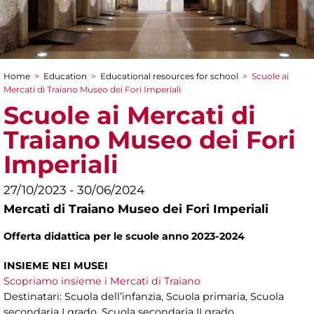
Home
>
Education
>
Educational resources for school
>
Scuole ai
You are here
Mercati di Traiano Museo dei Fori Imperiali
Scuole ai Mercati di
Traiano Museo dei Fori
Imperiali
27/10/2023 - 30/06/2024
Mercati di Traiano Museo dei Fori Imperiali
Offerta didattica per le scuole anno 2023-2024
INSIEME NEI MUSEI
Scopriamo insieme i Mercati di Traiano
Destinatari: Scuola dell’infanzia, Scuola primaria, Scuola
secondaria I grado, Scuola secondaria II grado