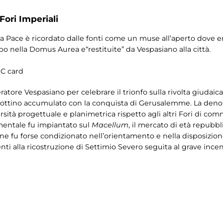
Fori Imperiali
lla Pace è ricordato dalle fonti come un muse all’aperto dove 
po nella Domus Aurea e“restituite” da Vespasiano alla città.
MIC card
atore Vespasiano per celebrare il trionfo sulla rivolta giudaica 
el bottino accumulato con la conquista di Gerusalemme. La de
versità progettuale e planimetrica rispetto agli altri Fori di com
mentale fu impiantato sul
Macellum
, il mercato di età repubbl
ne fu forse condizionato nell’orientamento e nella disposizione
ti alla ricostruzione di Settimio Severo seguita al grave incen