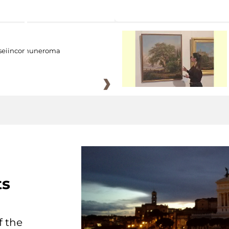
eiincomuneroma
ts
f the