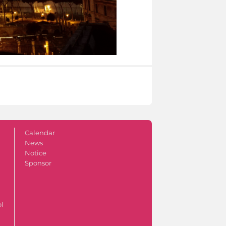
Calendar
News
Notice
Sponsor
ol