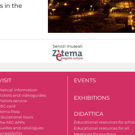
s in the
Servizi museali
VISIT
EVENTS
Pratical information
Tickets and videoguides
EXHIBITIONS
isitors service
MIC card
Roma Pass
DIDATTICA
Educational tours
Educational resources for scho
The MiC APPs
Guides and catalogues
Educational resources for all
ccessibility
Meetings for teachers