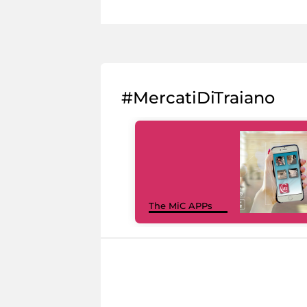
#MercatiDiTraiano
The MiC APPs