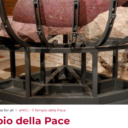
s for all
>
aMICi - Il Tempio della Pace
pio della Pace