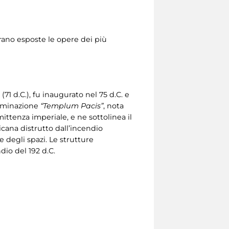
erano esposte le opere dei più
(71 d.C.), fu inaugurato nel 75 d.C. e
nominazione
“Templum Pacis”
, nota
mittenza imperiale, e ne sottolinea il
icana distrutto dall’incendio
 degli spazi. Le strutture
dio del 192 d.C.