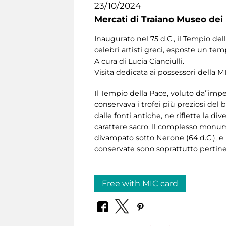
23/10/2024
Mercati di Traiano Museo dei 
Inaugurato nel 75 d.C., il Tempio de
celebri artisti greci, esposte un tem
A cura di Lucia Cianciulli.
Visita dedicata ai possessori della 
Il Tempio della Pace, voluto da’’imper
conservava i trofei più preziosi d
dalle fonti antiche, ne riflette la di
carattere sacro. Il complesso monu
divampato sotto Nerone (64 d.C.), e 
conservate sono soprattutto pertinen
Free with MIC card