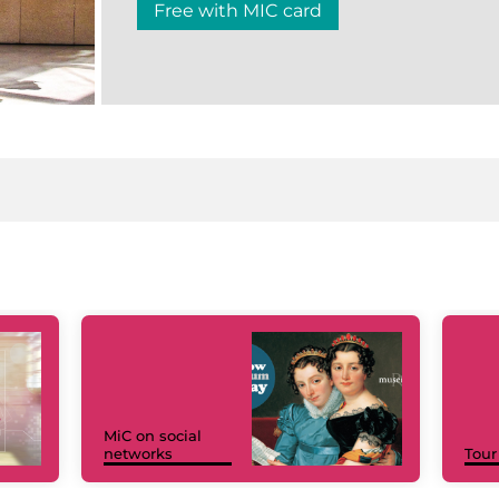
Free with MIC card
MiC on social
networks
Tour