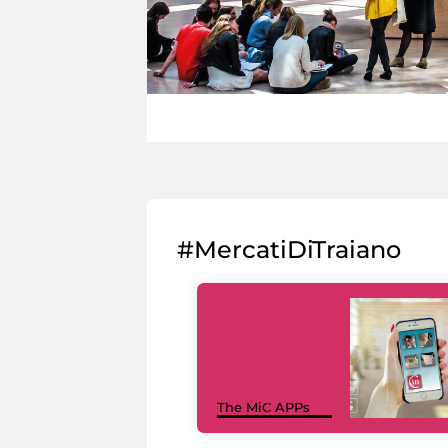
#MercatiDiTraiano
The MiC APPs