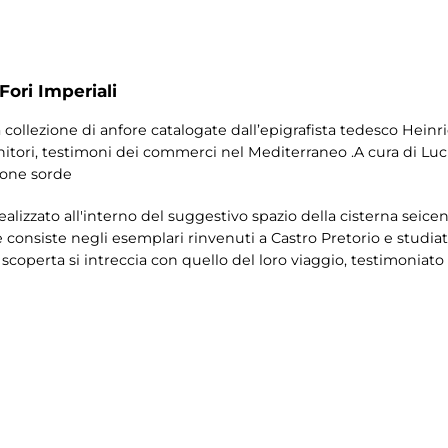
Fori Imperiali
 collezione di anfore catalogate dall’epigrafista tedesco Heinric
itori, testimoni dei commerci nel Mediterraneo .A cura di Lucia 
sone sorde
ealizzato all'interno del suggestivo spazio della cisterna seicen
ne consiste negli esemplari rinvenuti a Castro Pretorio e studiat
scoperta si intreccia con quello del loro viaggio, testimoniato d