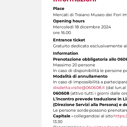
Place
Mercati di Traiano Museo dei Fori Im
Opening hours
Mercoledì 18 dicembre 2024
ore 16.00
Entrance ticket
Gratuito dedicato esclusivamente ai
Information
Prenotazione obbligatoria allo 060
Massimo 20 persone
In caso di disponibilità le persone 
Modalità di annullamento
In caso di impossibilità a partecipare
disdetta.visite@060608.it
(dal lun.al
060608
(attivo tutti i giorni dalle or
L'incontro prevede traduzione in Lin
(Direzione Servizi alla Persona) e d
Le persone sorde possono prenotare 
Capitale -
collegandosi al sito
https:
13.30