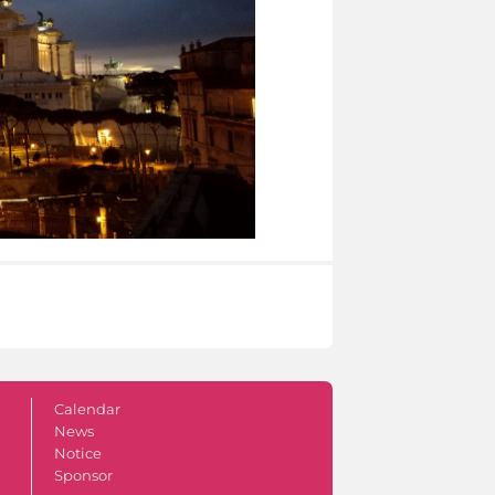
Calendar
News
Notice
Sponsor