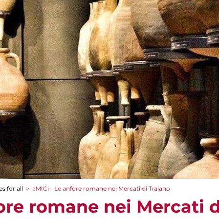
s for all
>
aMICi - Le anfore romane nei Mercati di Traiano
ore romane nei Mercati d