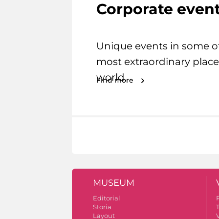
Corporate even
Unique events in some o
most extraordinary place
world.
Find more
MUSEUM
Editorial
Storia
Layout
V