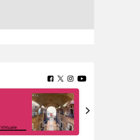
Google Arts &
 Virtuale
Culture