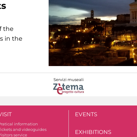
ts
f the
s in the
Servizi museali
VISIT
EVENTS
Pratical information
Tickets and videoguides
EXHIBITIONS
isitors service