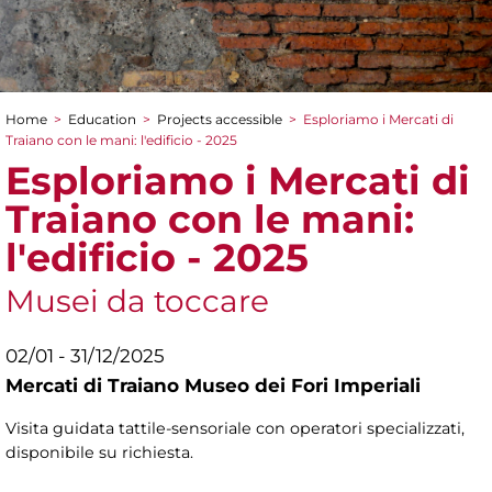
Home
>
Education
>
Projects accessible
>
Esploriamo i Mercati di
You are here
Traiano con le mani: l'edificio - 2025
Esploriamo i Mercati di
Traiano con le mani:
l'edificio - 2025
Musei da toccare
02/01 - 31/12/2025
Mercati di Traiano Museo dei Fori Imperiali
Visita guidata tattile-sensoriale con operatori specializzati,
disponibile su richiesta.