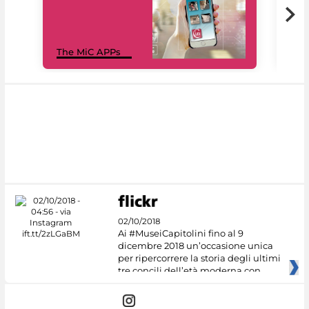
MiC
The MiC APPs
net
02/10/2018
Ai #MuseiCapitolini fino al 9
dicembre 2018 un’occasione unica
per ripercorrere la storia degli ultimi
tre concili dell’età moderna con