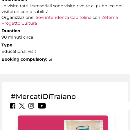
Le visite tattili-sensoriali sono visite rivolte al pubblico dei
visitatori con disabilità
Organizzazione:
Sovrintendenza Capitolina
con
Zètema
Progetto Cultura
Duration
90 minuti circa
Type
Educational visit
Booking compulsory:
Sì
#MercatiDiTraiano