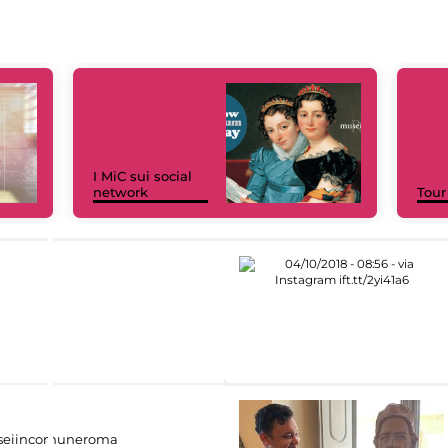
I MiC sui social
network
Tour
eiincomuneroma