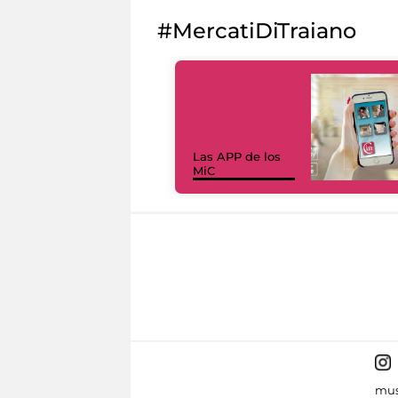
#MercatiDiTraiano
Las APP de los
MiC
mus