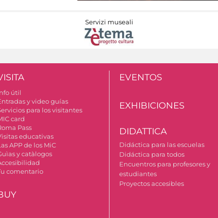
Servizi museali
VISITA
EVENTOS
nfo útil
Entradas y video guías
EXHIBICIONES
ervicios para los visitantes
MIC card
Roma Pass
DIDATTICA
Visitas educativas
Didáctica para las escuelas
Las APP de los MiC
Guìas y catàlogos
Didáctica para todos
Accesibilidad
Encuentros para profesores y
Tu comentario
estudiantes
Proyectos accesibles
BUY