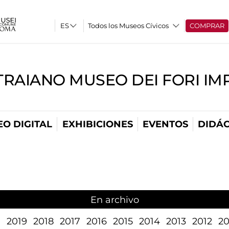
Todos los Museos Cívicos
COMPRAR
TRAIANO MUSEO DEI FORI IM
O DIGITAL
EXHIBICIONES
EVENTOS
DIDÁC
En archivo
1
2019
2018
2017
2016
2015
2014
2013
2012
20