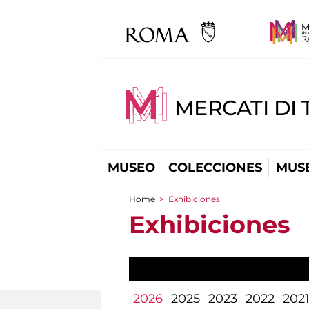
MERCATI DI 
MUSEO
COLECCIONES
MUSE
Home
>
Exhibiciones
You are here
Exhibiciones
2026
2025
2023
2022
202