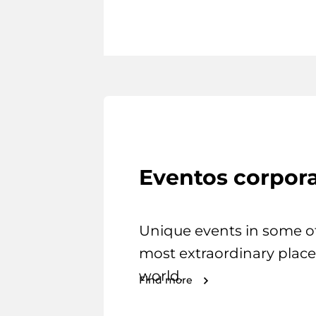
Eventos corpora
Unique events in some o
most extraordinary place
world.
Find more