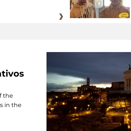
tivos
f the
s in the