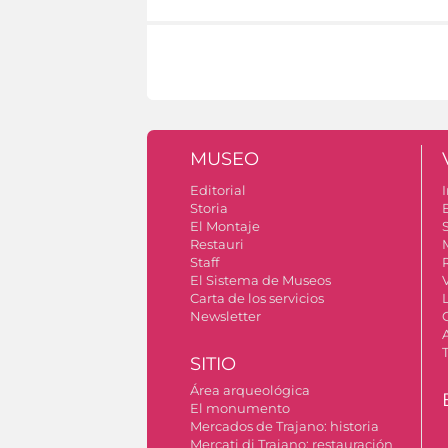
MUSEO
Editorial
I
Storia
El Montaje
S
Restauri
Staff
El Sistema de Museos
Carta de los servicios
Newsletter
SITIO
Área arqueológica
El monumento
Mercados de Trajano: historia
Mercati di Traiano: restauración