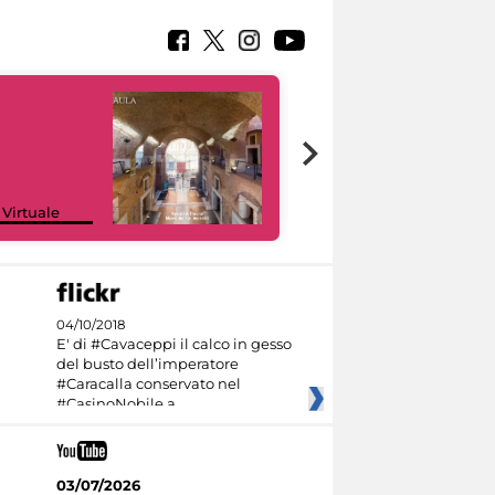
Google Arts &
 Virtuale
Culture
04/10/2018
E' di #Cavaceppi il calco in gesso
del busto dell’imperatore
#Caracalla conservato nel
#CasinoNobile a
03/07/2026