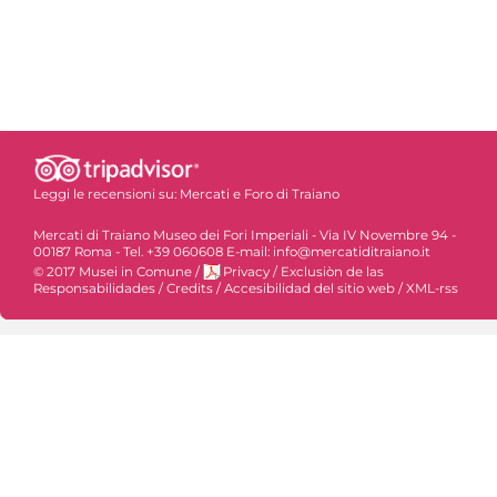
Leggi le recensioni su:
Mercati e Foro di Traiano
Mercati di Traiano Museo dei Fori Imperiali - Via IV Novembre 94 -
00187 Roma - Tel. +39 060608 E-mail: info@mercatiditraiano.it
© 2017 Musei in Comune
/
Privacy
/
Exclusiòn de las
Responsabilidades
/
Credits
/
Accesibilidad del sitio web
/
XML-rss