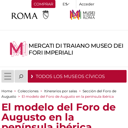
COMPRAR
Acceder
MERCATI DI TRAIANO MUSEO DEI
FORI IMPERIALI
TODOS LOS MUSEOS CÍVICOS
Home
>
Colecciones
>
Itinerarios por salas
>
Sección del Foro de
You are here
Augusto
>
El modelo del Foro de Augusto en la península ibérica
El modelo del Foro de
Augusto en la
península ibérica