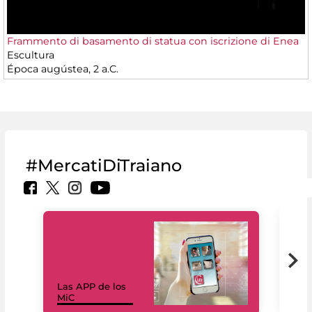
Frammento di basamento di statua con iscrizione di Enea
Escultura
Época augústea, 2 a.C.
#MercatiDiTraiano
Las APP de los
I Mi
MiC
net