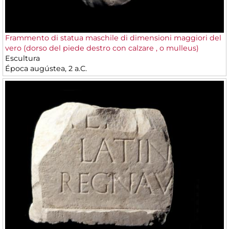
Frammento di statua maschile di dimensioni maggiori del
vero (dorso del piede destro con calzare , o mulleus)
Escultura
Época augústea, 2 a.C.