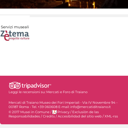
Servizi museali
Leggi le recensioni su:
Mercati e Foro di Traiano
Mercati di Traiano Museo dei Fori Imperiali - Via IV Novembre 94 -
00187 Roma - Tel. +39 060608 E-mail: info@mercatiditraiano.it
© 2017 Musei in Comune
/
Privacy
/
Exclusiòn de las
Responsabilidades
/
Credits
/
Accesibilidad del sitio web
/
XML-rss