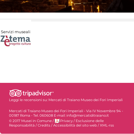
Servizi museali
Leggi le recensioni su:
Mercati di Traiano Museo dei Fori Imperiali
Mercati di Traiano Museo dei Fori Imperiali - Via IV Novembre 94 -
00187 Roma - Tel. 060608 E-mail: info@mercatiditraiano.it
© 2017 Musei in Comune
/
Privacy
/
Esclusione delle
Responsabilità
/
Credits
/
Accessibilità del sito web
/
XML-rss