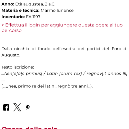
Anno:
Età augustea, 2 a.C.
Materia e tecnica:
Marmo lunense
Inventario:
FA 1197
> Effettua il login per aggiungere questa opera al tuo
percorso
Dalla nicchia di fondo dell’esedra dei portici del Foro di
Augusto.
Testo iscrizione:
…Aen[e]a[s primus] / Latin [orum rex] / regnav[it annos III]
…
.
(…Enea, primo re dei latini, regnò tre anni…).