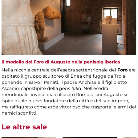
Il modello del Foro di Augusto nella penisola Iberica
Nella nicchia centrale dell’esedra settentrionale del
Foro
era
ospitato il gruppo scultoreo di Enea che fugge da Troia
ponendo in salvo i Penati, il padre Anchise e il figlioletto
Ascanio, capostipite della
gens Iulia
. Nell’esedra
meridionale, invece era collocato Romolo, cui Augusto si
ispira quale nuovo fondatore della città e del suo impero,
ma raffigurato come eroe vittorioso che trasporta le armi dei
nemici sconfitti.
Le altre sale