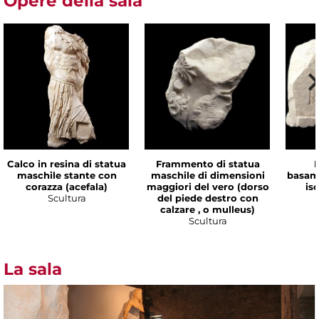
Opere della sala
Calco in resina di statua
Frammento di statua
maschile stante con
maschile di dimensioni
basam
corazza (acefala)
maggiori del vero (dorso
is
Scultura
del piede destro con
calzare , o mulleus)
Scultura
La sala