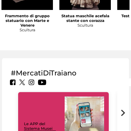
Frammento di gruppo
Statua maschile acefala
Test
statuario con Marte e
stante con corazza
Venere
Scultura
Scultura
#MercatiDiTraiano
Il 
Le APP del
Mus
Sistema Musei
net