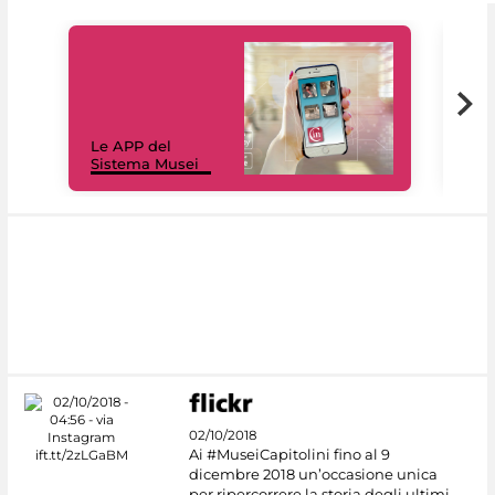
Il 
Le APP del
Mus
Sistema Musei
net
02/10/2018
Ai #MuseiCapitolini fino al 9
dicembre 2018 un’occasione unica
per ripercorrere la storia degli ultimi