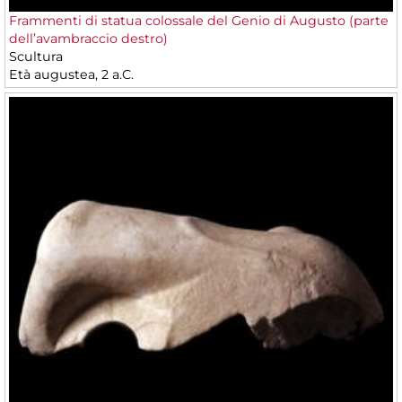
Frammenti di statua colossale del Genio di Augusto (parte
dell’avambraccio destro)
Scultura
Età augustea, 2 a.C.