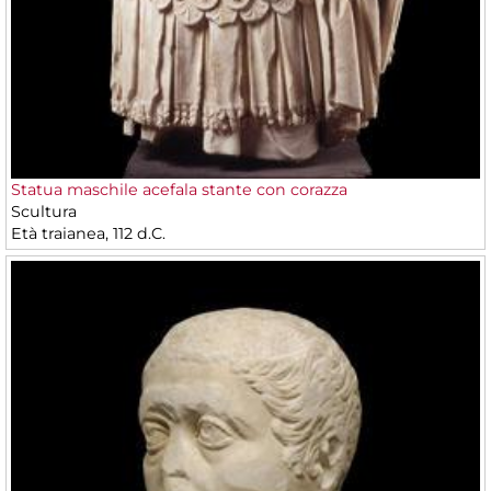
Statua maschile acefala stante con corazza
Scultura
Età traianea, 112 d.C.