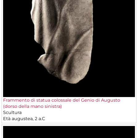
Frammento di statua colossale del Genio di Augusto
(dorso della mano sinistra)
Scultura
Età augustea, 2 a.C