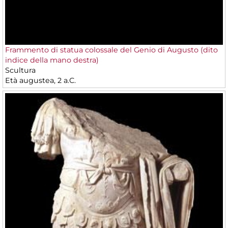
Frammento di statua colossale del Genio di Augusto (dito
indice della mano destra)
Scultura
Età augustea, 2 a.C.