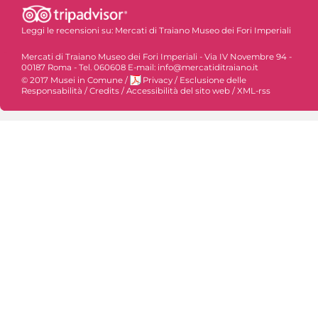
Leggi le recensioni su:
Mercati di Traiano Museo dei Fori Imperiali
Mercati di Traiano Museo dei Fori Imperiali - Via IV Novembre 94 -
00187 Roma - Tel. 060608 E-mail: info@mercatiditraiano.it
© 2017 Musei in Comune
/
Privacy
/
Esclusione delle
Responsabilità
/
Credits
/
Accessibilità del sito web
/
XML-rss