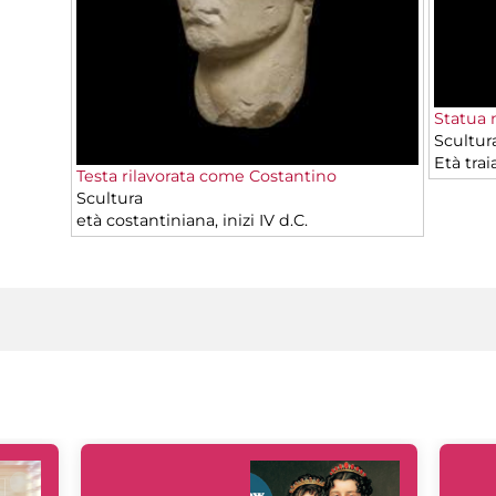
Statua 
Scultur
Età trai
Testa rilavorata come Costantino
Scultura
età costantiniana, inizi IV d.C.