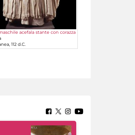
maschile acefala stante con corazza
a
anea, 112 d.C.