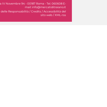
Via IV Novembre 94 - 00187 Roma - Tel. 060608 E-
mail: info@mercatiditraiano.it
 delle Responsabilità
/
Credits
/
Accessibilità del
sito web
/
XML-rss