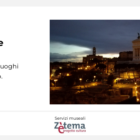
e
 luoghi
.
Servizi museali