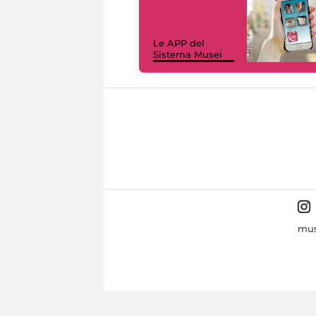
Le APP del
Sistema Musei
mus