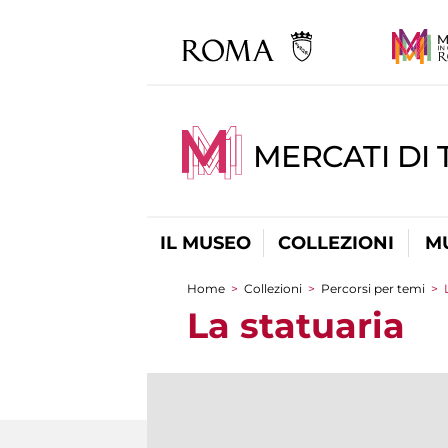
MERCATI DI 
IL MUSEO
COLLEZIONI
M
Home
>
Collezioni
>
Percorsi per temi
>
Tu sei qui
La statuaria