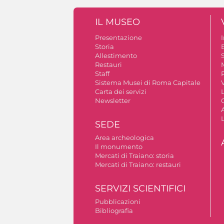
IL MUSEO
Presentazione
Storia
Allestimento
S
Restauri
Staff
Sistema Musei di Roma Capitale
V
Carta dei servizi
Newsletter
A
SEDE
Area archeologica
Il monumento
Mercati di Traiano: storia
Mercati di Traiano: restauri
SERVIZI SCIENTIFICI
Pubblicazioni
Bibliografia
Autorizzazione riprese fotografiche