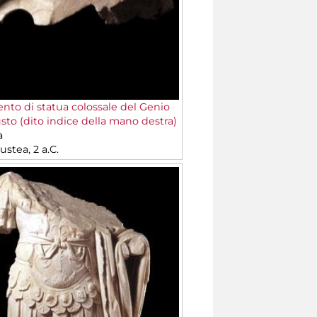
to di statua colossale del Genio
sto (dito indice della mano destra)
a
stea, 2 a.C.