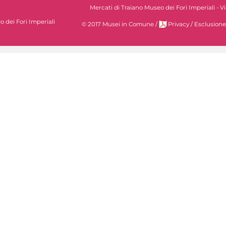
Mercati di Traiano Museo dei Fori Imperiali - 
 dei Fori Imperiali
© 2017 Musei in Comune
/
Privacy
/
Esclusione