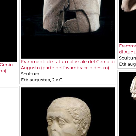
Frammen
di Augu
Scultur
Frammenti di statua colossale del Genio di
Età augu
 Genio
Augusto (parte dell’avambraccio destro)
ra)
Scultura
Età augustea, 2 a.C.