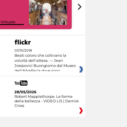
Google Arts &
 Virtuale
Culture
03/10/2018
Beati coloro che coltivano la
voluttà dell'attesa. — Jean
Josipovici Buongiorno dal Museo
dell'#AraPacis dove sono
28/05/2026
Robert Mapplethorpe. Le forme
della bellezza - VIDEO LIS | Derrick
Cross