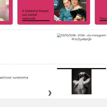
Il Sistema Musei
sui social
network
Tour
eiincomuneroma