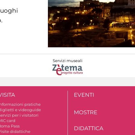
 luoghi
.
Servizi museali
VISITA
EVENTI
Informazioni pratiche
Biglietti e videoguide
MOSTRE
ervizi per i visitatori
MIC card
Roma Pass
DIDATTICA
isite didattiche