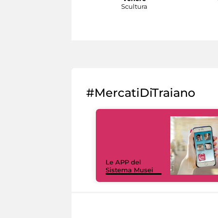
Scultura
#MercatiDiTraiano
Le APP del
Sistema Musei