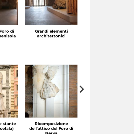
 Foro di
Grandi elementi
Portici ed esedre
penisola
architettonici
e stante
Ricomposizione
Ricomposizione di un
cefala)
dell'attico del Foro di
partitura dell'ordine
a
Nerva
attico dei portici del Fo