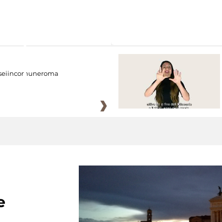
eiincomuneroma
e