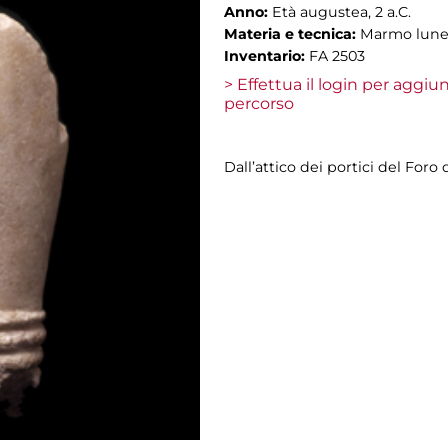
Anno:
Età augustea, 2 a.C.
Materia e tecnica:
Marmo lun
Inventario:
FA 2503
> Effettua il login per aggi
percorso
Dall’attico dei portici del Foro