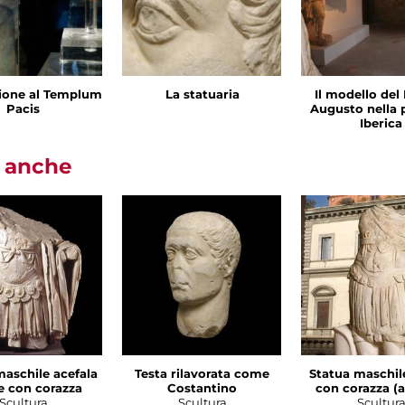
ione al Templum
La statuaria
Il modello del
Pacis
Augusto nella 
Iberica
i anche
maschile acefala
Testa rilavorata come
Statua maschil
e con corazza
Costantino
con corazza (a
Scultura
Scultura
Scultur