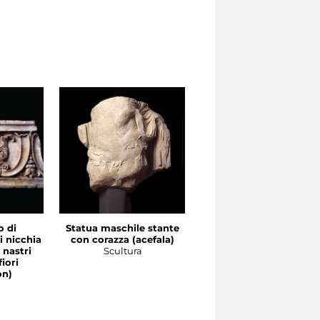
 di
Statua maschile stante
Basamento di statua c
i nicchia
con corazza (acefala)
iscrizione di Druso
 nastri
Scultura
Scultura
fiori
on)
a