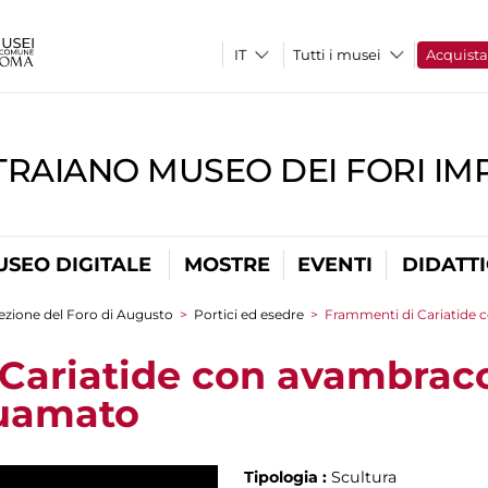
Tutti i musei
Acquist
TRAIANO MUSEO DEI FORI IM
USEO DIGITALE
MOSTRE
EVENTI
DIDATT
ezione del Foro di Augusto
>
Portici ed esedre
>
Frammenti di Cariatide c
Cariatide con avambracc
quamato
Tipologia :
Scultura