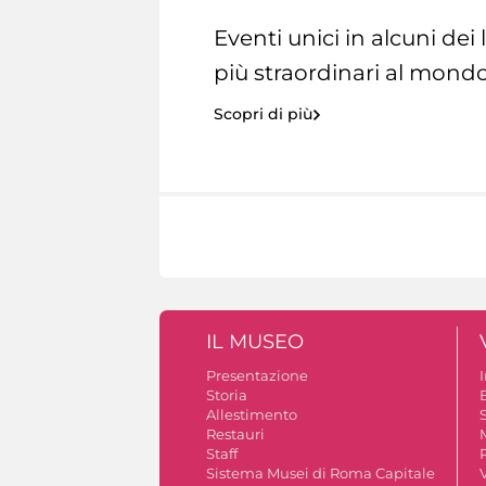
Eventi unici in alcuni dei
più straordinari al mondo
Scopri di più
IL MUSEO
Presentazione
Storia
Allestimento
S
Restauri
Staff
Sistema Musei di Roma Capitale
V