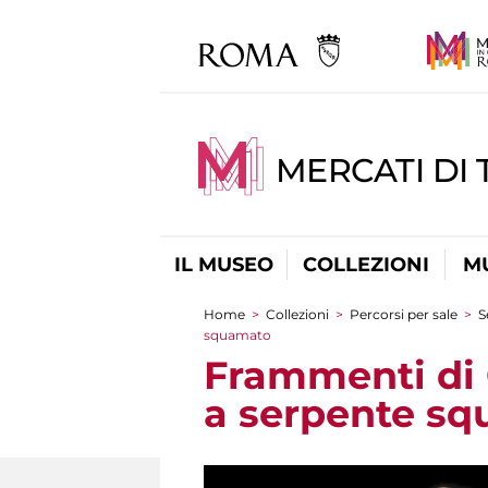
MERCATI DI 
IL MUSEO
COLLEZIONI
M
Home
>
Collezioni
>
Percorsi per sale
>
S
Tu sei qui
squamato
Frammenti di 
a serpente s