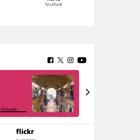
Scultura
di Augusto
Scultura
Google Arts &
 Virtuale
Culture